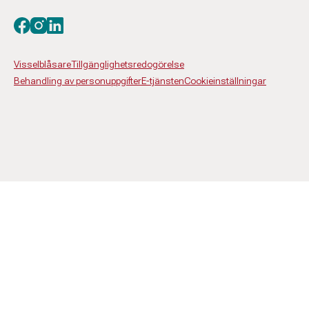
Besök oss på facebook
Besök oss på instagram
Besök oss på linkedin
Visselblåsare
Tillgänglighetsredogörelse
Behandling av personuppgifter
E-tjänsten
Cookieinställningar