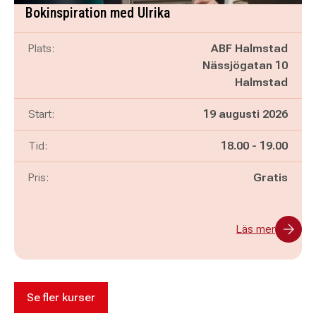
Bokinspiration med Ulrika
Plats:
ABF Halmstad
Nässjögatan 10
Halmstad
Start:
19 augusti 2026
Pågår mellan
och
Tid:
18.00
-
19.00
Pris:
Gratis
Läs mer
Se fler kurser