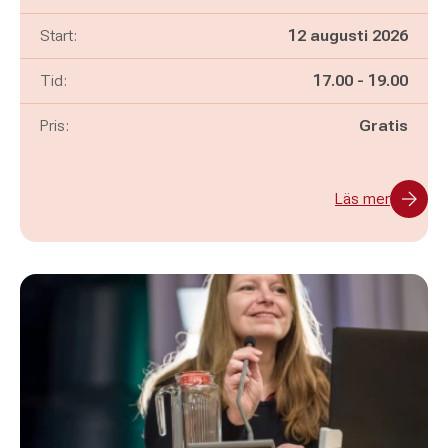
Start:
12 augusti 2026
Pågår mellan
och
Tid:
17.00
-
19.00
Pris:
Gratis
Läs mer