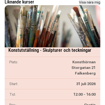
Liknande kurser
Visa nära mig
Konstutställning - Skulpturer och teckningar
Plats:
Konsthörnan
Storgatan 21
Falkenberg
Start:
31 juli 2026
Pågår mellan
och
Tid:
12.00
-
16.00
Pris:
Gratis