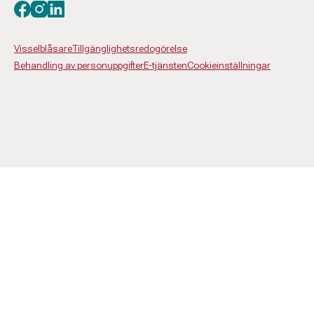
Besök oss på facebook
Besök oss på instagram
Besök oss på linkedin
Visselblåsare
Tillgänglighetsredogörelse
Behandling av personuppgifter
E-tjänsten
Cookieinställningar