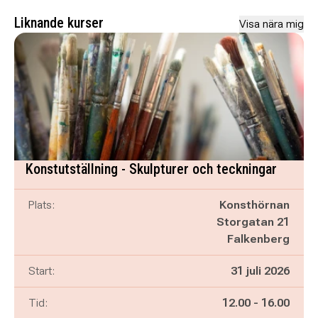
Liknande kurser
Visa nära mig
Konstutställning - Skulpturer och teckningar
Plats:
Konsthörnan
Storgatan 21
Falkenberg
Start:
31 juli 2026
Pågår mellan
och
Tid:
12.00
-
16.00