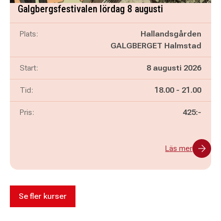
Galgbergsfestivalen lördag 8 augusti
Plats:
Hallandsgården
GALGBERGET Halmstad
Start:
8 augusti 2026
Pågår mellan
och
Tid:
18.00
-
21.00
Pris:
425:-
Läs mer
Se fler kurser