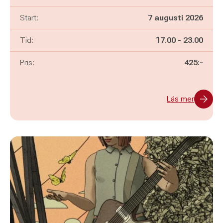
Start:
7 augusti 2026
Pågår mellan
och
Tid:
17.00
-
23.00
Pris:
425:-
Läs mer