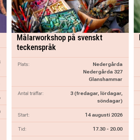
Målarworkshop på svenskt
teckenspråk
o
8
Plats:
Nedergårda
o
Nedergårda 327
Glanshammar
)
Antal träffar:
3 (fredagar, lördagar,
6
söndagar)
n
0
Start:
14 augusti 2026
-
Pågår mellan
och
Tid:
17.30
-
20.00