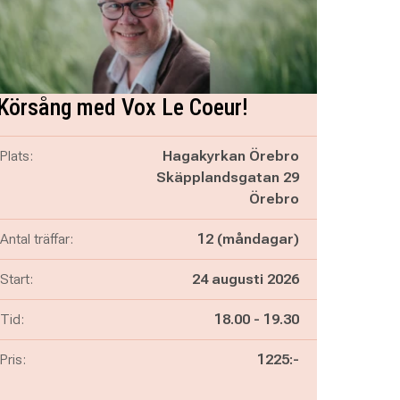
Körsång med Vox Le Coeur!
Plats:
Hagakyrkan Örebro
Skäpplandsgatan 29
Örebro
Antal träffar:
12 (måndagar)
Start:
24 augusti 2026
Pågår mellan
och
Tid:
18.00
-
19.30
Pris:
1225:-