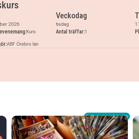
skurs
Veckodag
T
ber 2026
tisdag
1
r evenemang:
Antal träffar:
P
Kurs
1
ör:
ABF Örebro län
llskurs
Fullbokad - ställ dig i kö