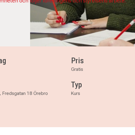
mheten och följer föreningens och styrelsens arbete.
ag
Pris
Gratis
Typ
, Fredsgatan 18 Örebro
Kurs