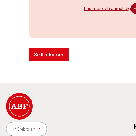
Läs mer och anmäl dig
Se fler kurser
Örebro län