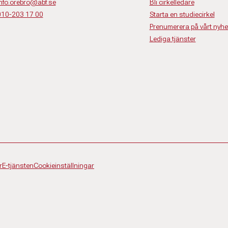
nfo.orebro@abf.se
Bli cirkelledare
010-203 17 00
Starta en studiecirkel
Prenumerera på vårt nyhe
Lediga tjänster
r
E-tjänsten
Cookieinställningar