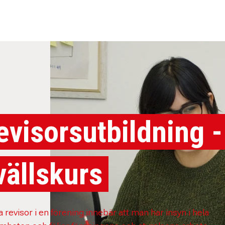
evisorsutbildning -
vällskurs
a revisor i en förening innebär att man har insyn i hela