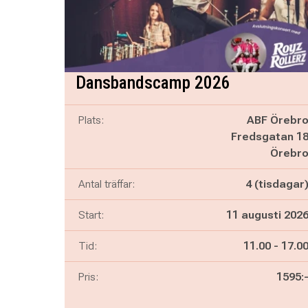
Dansbandscamp 2026
Plats:
ABF Örebr
Fredsgatan 1
Örebr
Antal träffar:
4 (tisdagar
Start:
11 augusti 202
Pågår mella
och
Tid:
11.00
-
17.0
Pris:
1595: