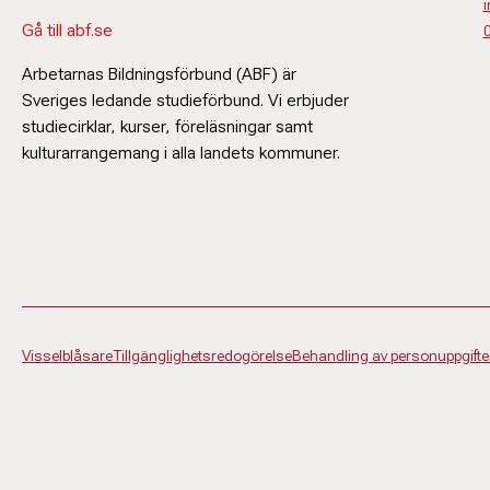
i
Gå till abf.se
Arbetarnas Bildningsförbund (ABF) är
Sveriges ledande studieförbund. Vi erbjuder
studiecirklar, kurser, föreläsningar samt
kulturarrangemang i alla landets kommuner.
Visselblåsare
Tillgänglighetsredogörelse
Behandling av personuppgifte