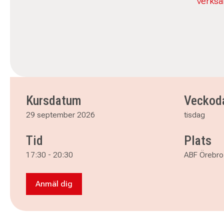
verksa
Kursdatum
Veckod
29 september 2026
tisdag
Tid
Plats
17:30
-
20:30
ABF Örebro
Anmäl dig
Anmäl dig till Revisorsutbildning - kvällskurs