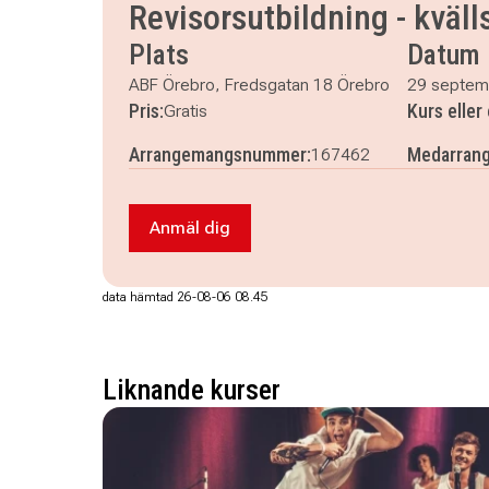
Revisorsutbildning - kväll
Plats
Datum
ABF Örebro, Fredsgatan 18 Örebro
29 septem
Pris:
Kurs elle
Gratis
Arrangemangsnummer:
Medarrang
167462
Anmäl dig
Anmäl dig till Revisorsutbildning - kvä
data hämtad 26-08-06 08.45
Liknande kurser