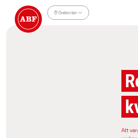
Örebro län
R
k
Att var