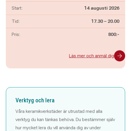
Start:
14 augusti 2026
Pågår mellan
och
Tid:
17.30
–
20.00
Pris:
800:-
Läs mer och anmäl dig
Verktyg och lera
Våra keramikverkstäder är utrustad med alla
verktyg du kan tänkas behöva. Du bestämmer själv
hur mycket lera du vill använda dig av under