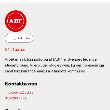
ersättning för uteblivna tillfällen.
Om du måste avanmäla dig sent och det finns
en reserv som kan ta platsen blir du inte
betalningsskyldig.
Avanmäl dig genom att kontakta Daniel
Johansson.
Örebro län
Gå till abf.se
Arbetarnas Bildningsförbund (ABF) är Sveriges ledande
Daniel Johansson
studieförbund. Vi erbjuder studiecirklar, kurser, föreläsningar
Verksamhetsutvecklare
samt kulturarrangemang i alla landets kommuner.
010-203 17 13
daniel.johansson@abf.se
Kontakta oss
info.orebro@abf.se
010-203 17 00