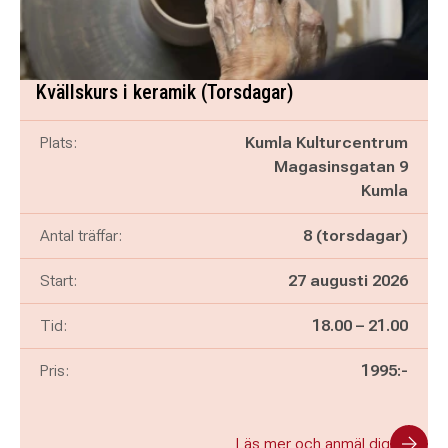
Kvällskurs i keramik (Torsdagar)
Plats:
Kumla Kulturcentrum
Magasinsgatan 9
Kumla
Antal träffar:
8 (torsdagar)
Start:
27 augusti 2026
Pågår mellan
och
Tid:
18.00
–
21.00
Pris:
1995:-
Läs mer och anmäl dig