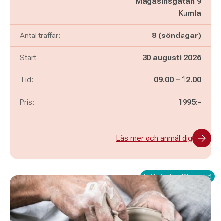
Magasinsgatan 9
Kumla
Antal träffar:
8 (söndagar)
Start:
30 augusti 2026
Pågår mellan
och
Tid:
09.00
–
12.00
Pris:
1995:-
Läs mer och anmäl dig
Fullbokad – ställ dig i kö