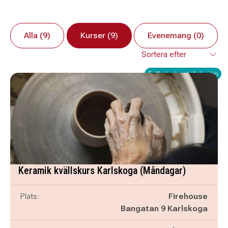
Alla (9)
Kurser (9)
Evenemang (0)
Fullbokad – ställ dig i kö
Keramik kvällskurs Karlskoga (Måndagar)
Plats:
Firehouse
Bangatan 9 Karlskoga