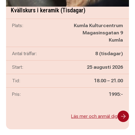
Kvällskurs i keramik (Tisdagar)
Plats:
Kumla Kulturcentrum
Magasinsgatan 9
Kumla
Antal träffar:
8 (tisdagar)
Start:
25 augusti 2026
Pågår mellan
och
Tid:
18.00
–
21.00
Pris:
1995:-
Läs mer och anmäl dig