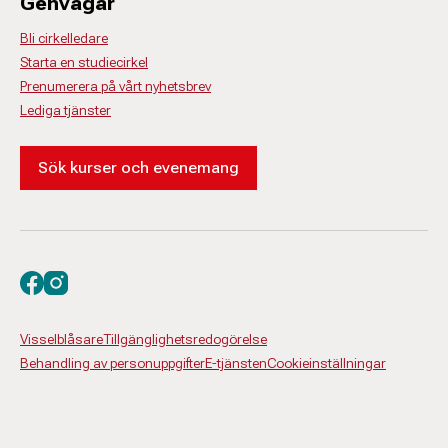
Genvägar
Bli cirkelledare
Starta en studiecirkel
Prenumerera på vårt nyhetsbrev
Lediga tjänster
Sök kurser och evenemang
Besök oss på facebook
Besök oss på instagram
Visselblåsare
Tillgänglighetsredogörelse
Behandling av personuppgifter
E-tjänsten
Cookieinställningar