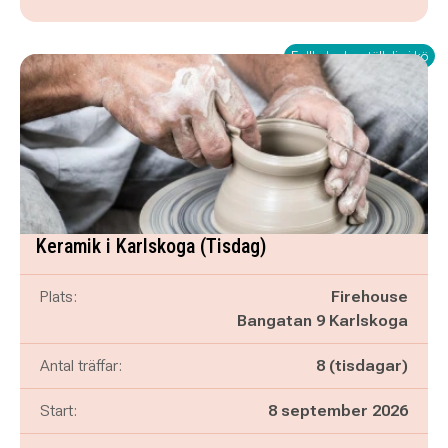
Fullbokad – ställ dig i kö
Keramik i Karlskoga (Tisdag)
Plats:
Firehouse
Bangatan 9 Karlskoga
Antal träffar:
8 (tisdagar)
Start:
8 september 2026