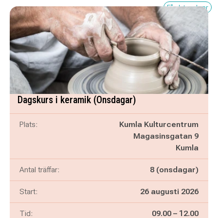
Få platser kvar
Dagskurs i keramik (Onsdagar)
Plats:
Kumla Kulturcentrum
Magasinsgatan 9
Kumla
Antal träffar:
8 (onsdagar)
Start:
26 augusti 2026
Pågår mellan
och
Tid:
09.00
–
12.00