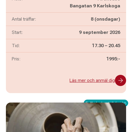
Bangatan 9 Karlskoga
Antal träffar:
8 (onsdagar)
Start:
9 september 2026
Pågår mellan
och
Tid:
17.30
–
20.45
Pris:
1995:-
Läs mer och anmäl dig
Fullbokad – ställ dig i kö