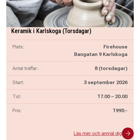
Keramik i Karlskoga (Torsdagar)
Plats:
Firehouse
Bangatan 9 Karlskoga
Antal träffar:
8 (torsdagar)
Start:
3 september 2026
Pågår mellan
och
Tid:
17.00
–
20.00
Pris:
1995:-
Läs mer och anmäl dig