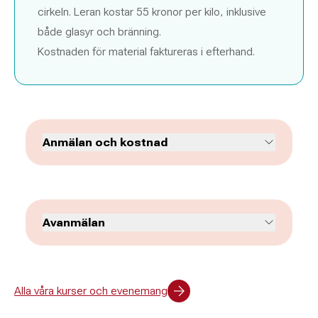
cirkeln. Leran kostar 55 kronor per kilo, inklusive
både glasyr och bränning.
Kostnaden för material faktureras i efterhand.
Anmälan och kostnad
Kurserna sträcker sig vanligtvis över 8 tillfällen.
Avgiften varierar beroende på kurs.
Har du frågor eller funderingar är du välkommen
att kontakta Daniel Johansson.
Avanmälan
Du måste avanmäla dig senast 5 arbetsdagar
innan kursstart, för att inte bli betalningsskyldig.
Det är endast med läkarintyg du kan avanmäla
Alla våra kurser och evenemang
dig närmare start eller efter start, samt få