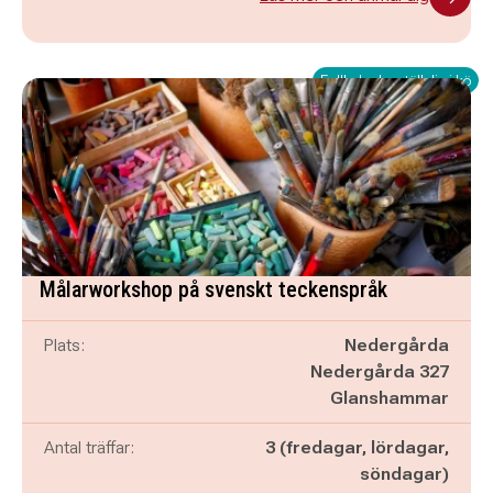
Fullbokad – ställ dig i kö
Målarworkshop på svenskt teckenspråk
Plats:
Nedergårda
Nedergårda 327
Glanshammar
Antal träffar:
3 (fredagar, lördagar,
söndagar)