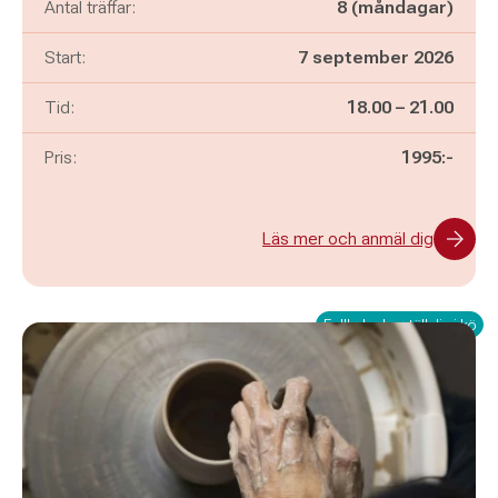
Antal träffar:
8 (måndagar)
Start:
7 september 2026
Pågår mellan
och
Tid:
18.00
–
21.00
Pris:
1995:-
Läs mer och anmäl dig
Fullbokad – ställ dig i kö