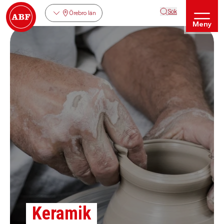
Sök
Örebro län
Meny
Keramik