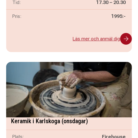
Pågår mellan
och
Tid:
17.30
–
20.30
Pris:
1995:-
Läs mer och anmäl dig
Keramik i Karlskoga (onsdagar)
Plats:
Firehouse