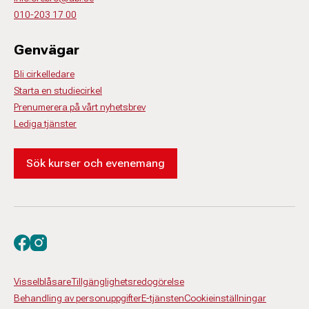
010-203 17 00
Genvägar
Bli cirkelledare
Starta en studiecirkel
Prenumerera på vårt nyhetsbrev
Lediga tjänster
Sök kurser och evenemang
Besök oss på facebook
Besök oss på instagram
Visselblåsare
Tillgänglighetsredogörelse
Behandling av personuppgifter
E-tjänsten
Cookieinställningar