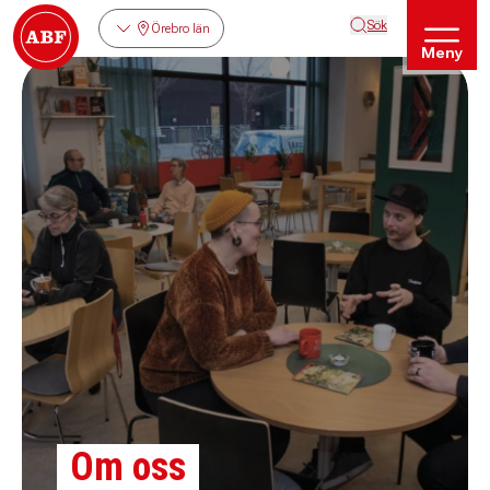
Sök
Örebro län
Meny
Om oss