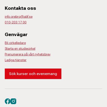
Kontakta oss
info.orebro@abf.se
010-203 17 00
Genvägar
Bli cirkelledare
Starta en studiecirkel
Prenumerera på vårt nyhetsbrev
Lediga tjänster
Sök kurser och evenemang
Besök oss på facebook
Besök oss på instagram