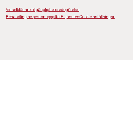
Visselblåsare
Tillgänglighetsredogörelse
Behandling av personuppgifter
E-tjänsten
Cookieinställningar