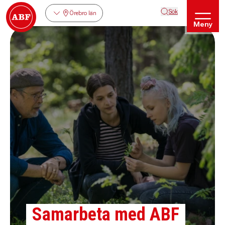
Sök
Örebro län
Meny
Samarbeta med ABF