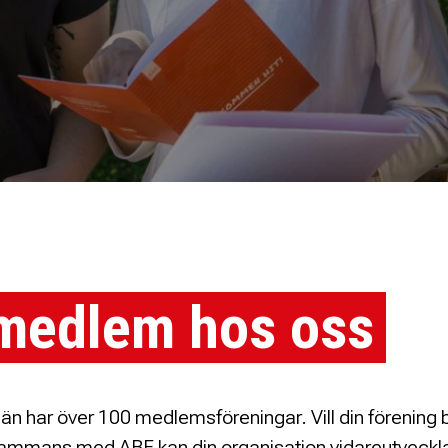
 medlem hos oss
än har över 100 medlemsföreningar. Vill din förening b
sammans med ABF kan din organisation vidareutveckl