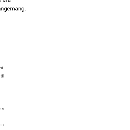
rangemang.
ni
ill
gör
än.