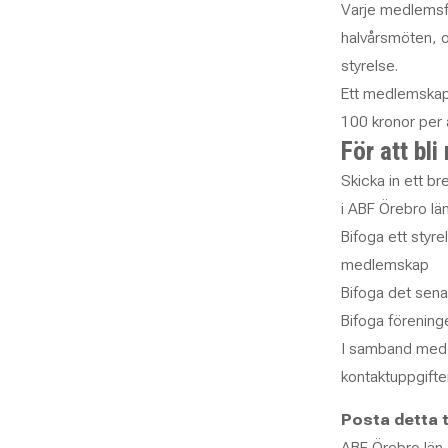
Varje medlemsfö
halvårsmöten, o
styrelse.
Ett medlemskap 
100 kronor per å
För att bl
Skicka in ett b
i ABF Örebro lä
Bifoga ett styr
medlemskap
Bifoga det sena
Bifoga förening
I samband med a
kontaktuppgifte
Posta detta ti
ABF Örebro län