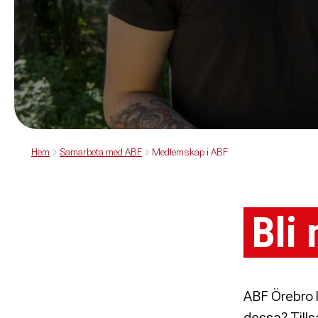
Hem
Samarbeta med ABF
Medlemskap i ABF
Bli
ABF Örebro l
dessa? Till