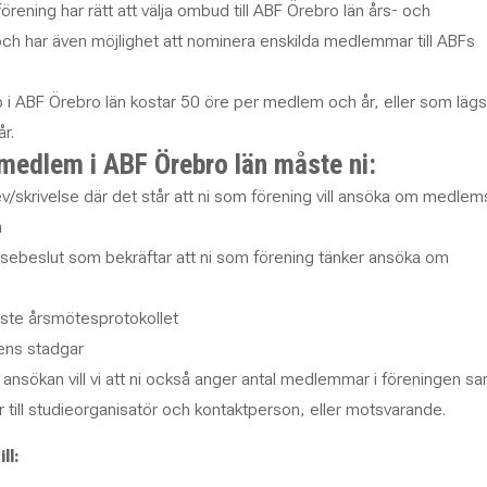
rening har rätt att välja ombud till ABF Örebro län års- och
ch har även möjlighet att nominera enskilda medlemmar till ABFs
i ABF Örebro län kostar 50 öre per medlem och år, eller som lägs
r.
i medlem i ABF Örebro län måste ni:
rev/skrivelse där det står att ni som förening vill ansöka om medle
n
elsebeslut som bekräftar att ni som förening tänker ansöka om
ste årsmötesprotokollet
ens stadgar
nsökan vill vi att ni också anger antal medlemmar i föreningen s
r till studieorganisatör och kontaktperson, eller motsvarande.
ll: