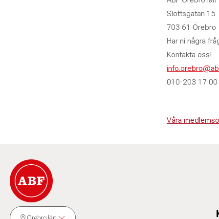
Slottsgatan 15
703 61 Örebro
Har ni några frå
Kontakta oss!
E-post:
info.orebro@ab
Telefon:
010-203 17 00
Våra medlemsor
Örebro län