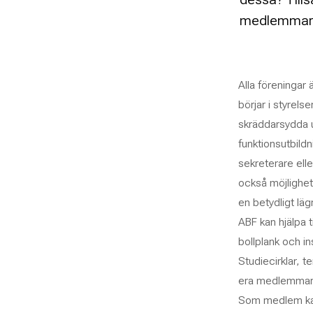
medlemmars 
Alla föreningar
börjar i styrelse
skräddarsydda u
funktionsutbild
sekreterare ell
också möjlighet
en betydligt läg
ABF kan hjälpa t
bollplank och i
Studiecirklar, t
era medlemmar 
Som medlem kan