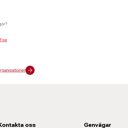
gor?
f.se
ganisationer
Kontakta oss
Genvägar