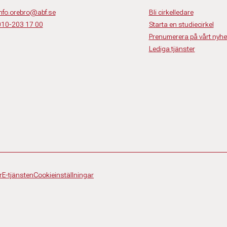
nfo.orebro@abf.se
Bli cirkelledare
010-203 17 00
Starta en studiecirkel
Prenumerera på vårt nyhe
Lediga tjänster
r
E-tjänsten
Cookieinställningar