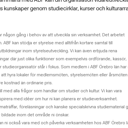
kunskaper genom studiecirklar, kurser och kulturar
 är någon gång i behov av att utveckla sin verksamhet. Det arbetet
n. ABF kan stödja er styrelse med alltifrån kortare samtal till
tbildningar inom styrelseutveckling. Vi kan även erbjuda rena
ningar där just olika funktioner som exempelvis ordförande, kassör,
er studieorganisatör står i fokus. Som medlem i ABF Örebro län har 
 att hyra lokaler för medlemsmöten, styrelsemöten eller årsmöten t
re kostnad än ordinarie pris.
ill med alla frågor som handlar om studier och kultur. Vi kan vara
nspirera med idéer om hur ni kan planera er studieverksamhet.
ematräffar, föreläsningar och kanske specialskrivna studiematerial 
bildade inom det område ni önskar.
 ni också vara med och påverka verksamheten hos ABF Örebro l