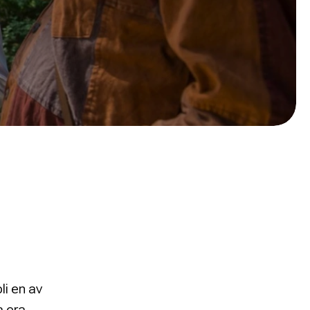
li en av
a era