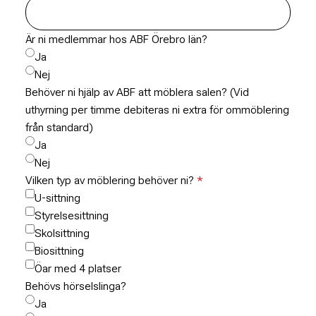
Är ni medlemmar hos ABF Örebro län?
Ja
Nej
Behöver ni hjälp av ABF att möblera salen? (Vid
uthyrning per timme debiteras ni extra för ommöblering
från standard)
Ja
Nej
Vilken typ av möblering behöver ni?
U-sittning
Styrelsesittning
Skolsittning
Biosittning
Öar med 4 platser
Behövs hörselslinga?
Ja