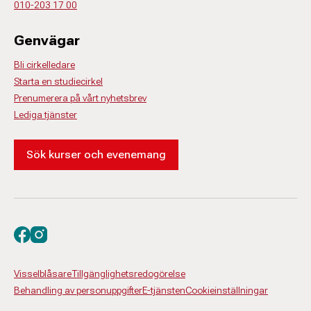
010-203 17 00
Genvägar
Bli cirkelledare
Starta en studiecirkel
Prenumerera på vårt nyhetsbrev
Lediga tjänster
Sök kurser och evenemang
Besök oss på facebook
Besök oss på instagram
Visselblåsare
Tillgänglighetsredogörelse
Behandling av personuppgifter
E-tjänsten
Cookieinställningar