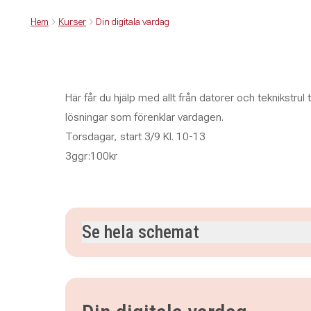
Hem
Kurser
Din digitala vardag
Här får du hjälp med allt från datorer och teknikstrul 
lösningar som förenklar vardagen.
Torsdagar, start 3/9 Kl. 10-13
3ggr:100kr
Se hela schemat
torsdag 3 september 2026
klockan 10.00–13.0
torsdag 10 september 2026
klockan 10.00–13
torsdag 17 september 2026
klockan 10.00–13