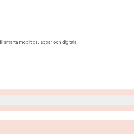
till smarta mobiltips, appar och digitala
0
.00
.00