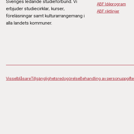
Sveriges ledande studieförbund. Vi
ABF Idéprogram
erbjuder studiecirklar, kurser,
ABF riktlinjer
föreläsningar samt kulturarrangemang i
alla landets kommuner.
Visselblåsare
Tillgänglighetsredogörelse
Behandling av personuppgifte