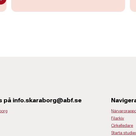
s på info.skaraborg@abf.se
Naviger
borg
Närvarorappo
Filarkiv
Cirkelledare
Starta studiec