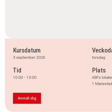
Kursdatum
Veckod
3 september 2026
torsdag
Tid
Plats
10:00
-
13:00
ABFs lokale
1 Mariesta
Anmäl dig
Anmäl dig till Din digitala vardag