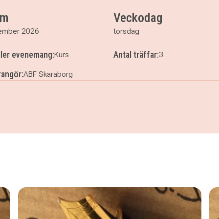
um
Veckodag
ember 2026
torsdag
ller evenemang:
Antal träffar:
Kurs
3
angör:
ABF Skaraborg