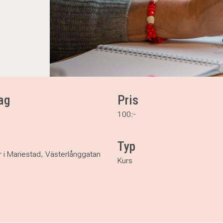
ag
Pris
100:-
Typ
r i Mariestad, Västerlånggatan
Kurs
d