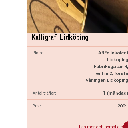
Kalligrafi Lidköping
Plats:
ABFs lokaler 
Lidköpin
Fabriksgatan 4
entré 2, först
våningen Lidköpin
Antal träffar:
1 (måndag
Pris:
200:
Läs mer och anmäl dig