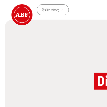
Skaraborg
D