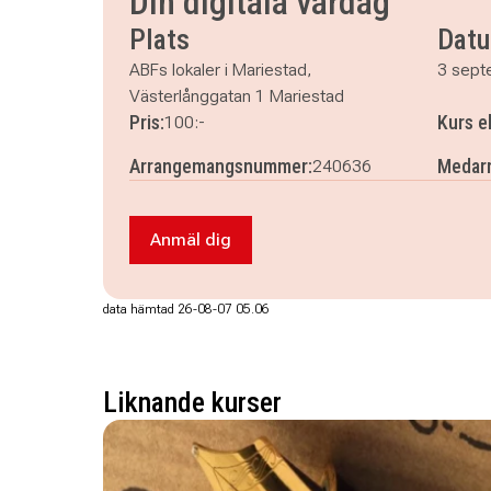
Din digitala vardag
Plats
Dat
ABFs lokaler i Mariestad,
3 sept
Västerlånggatan 1 Mariestad
Pris:
Kurs e
100:-
Arrangemangsnummer:
Medarr
240636
Anmäl dig
Anmäl dig till Din digitala vardag
data hämtad 26-08-07 05.06
Liknande kurser