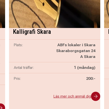
Kalligrafi Skara
i
Plats:
ABFs lokaler i Skara
g
Skaraborgsgatan 24
,
A Skara
a
Antal träffar:
1 (måndag)
g
Pris:
200:-
)
-
Läs mer och anmäl dig