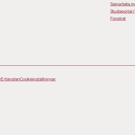
Samarbeta m
Studieportal 
Fönstret
r
E-tjänsten
Cookieinställningar