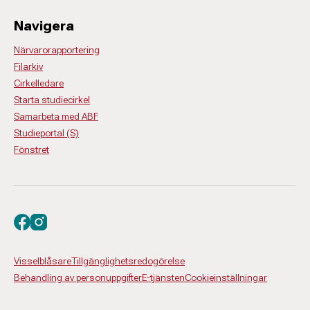
Navigera
Närvarorapportering
Filarkiv
Cirkelledare
Starta studiecirkel
Samarbeta med ABF
Studieportal (S)
Fönstret
Besök oss på facebook
Besök oss på instagram
Visselblåsare
Tillgänglighetsredogörelse
Behandling av personuppgifter
E-tjänsten
Cookieinställningar