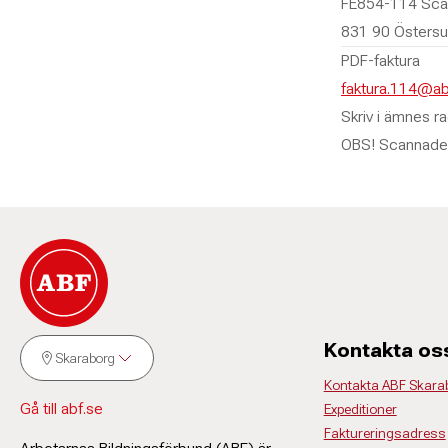
FE854-114 Sca
831 90 Östers
PDF-faktura
faktura.114@ab
Skriv i ämnes 
OBS! Scannade 
Kontakta os
Skaraborg
Kontakta ABF Skara
Gå till abf.se
Expeditioner
Faktureringsadress