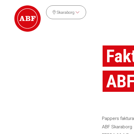
Skaraborg
Fak
ABF
Pappers faktura
ABF Skaraborg