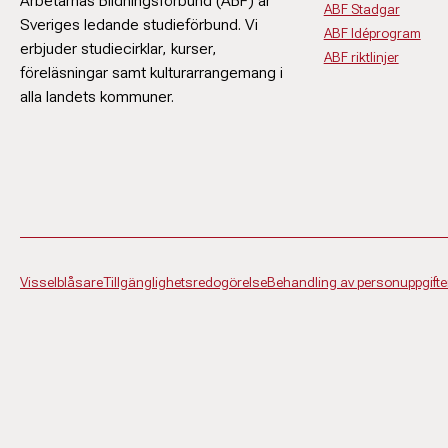
Arbetarnas Bildningsförbund (ABF) är
ABF Stadgar
Sveriges ledande studieförbund. Vi
ABF Idéprogram
erbjuder studiecirklar, kurser,
ABF riktlinjer
föreläsningar samt kulturarrangemang i
alla landets kommuner.
Visselblåsare
Tillgänglighetsredogörelse
Behandling av personuppgifte