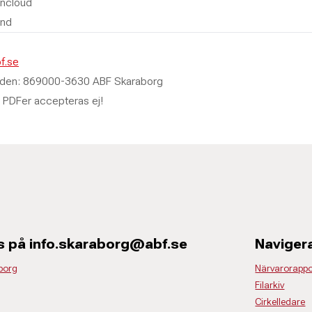
ncloud
und
f.se
raden: 869000-3630 ABF Skaraborg
PDFer accepteras ej!
s på info.skaraborg@abf.se
Naviger
borg
Närvarorappo
Filarkiv
Cirkelledare