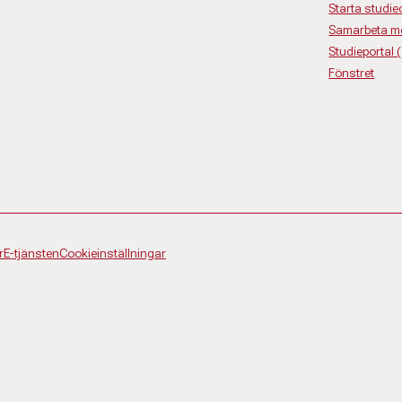
Starta studiec
Samarbeta m
Studieportal 
Fönstret
r
E-tjänsten
Cookieinställningar