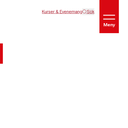
Kurser & Evenemang
Sök
Meny