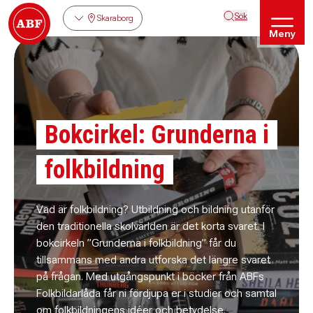
Sök
Skaraborg
Meny
Bokcirkel: Grunderna i
folkbildning
Vad är folkbildning? Utbildning och bildning utanför
den traditionella skolvärlden är det korta svaret. I
bokcirkeln ”Grunderna i folkbildning” får du
tillsammans med andra utforska det längre svaret
på frågan. Med utgångspunkt i böcker från ABFs
Folkbildarlåda får ni fördjupa er i studier och samtal
om folkbildningens idéer och betydelse.