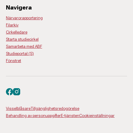
Navigera
Närvarorapportering
Filarkiv
Cirkelledare
Starta studiecirkel
Samarbeta med ABF
Studieportal (S)
Fönstret
Besök oss på facebook
Besök oss på instagram
Visselblåsare
Tillgänglighetsredogörelse
Behandling av personuppgifter
E-tjänsten
Cookieinställningar