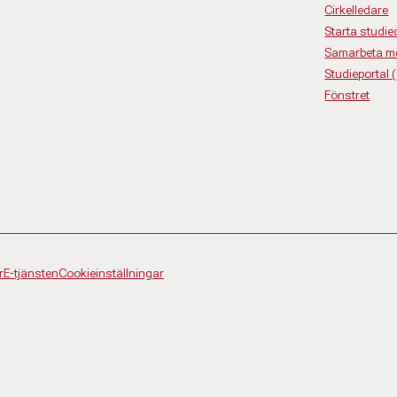
Cirkelledare
Starta studiec
Samarbeta m
Studieportal 
Fönstret
r
E-tjänsten
Cookieinställningar