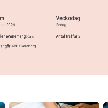
um
Veckodag
usti 2026
lördag
ller evenemang:
Antal träffar:
Kurs
2
angör:
ABF Skaraborg