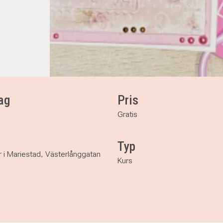
ag
Pris
Gratis
Typ
r i Mariestad, Västerlånggatan
Kurs
d