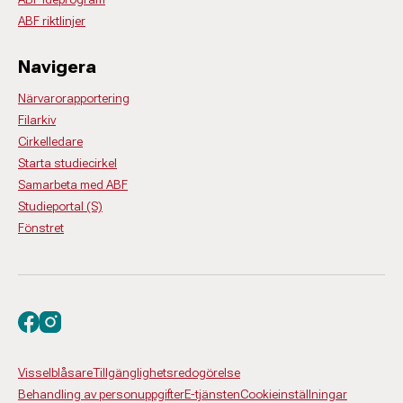
ABF riktlinjer
Navigera
Närvarorapportering
Filarkiv
Cirkelledare
Starta studiecirkel
Samarbeta med ABF
Studieportal (S)
Fönstret
Besök oss på facebook
Besök oss på instagram
Visselblåsare
Tillgänglighetsredogörelse
Behandling av personuppgifter
E-tjänsten
Cookieinställningar