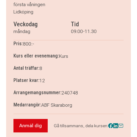
första våningen
Lidköping
Veckodag
Tid
måndag
09.00-11.30
Pris:
800:-
Kurs eller evenemang:
Kurs
Antal träffar:
8
Platser kvar:
12
Arrangemangsnummer:
240748
Medarrangör:
ABF Skaraborg
Anmäl dig
Gå tillsammans, dela kursen:
Anmäl dig till Thailändska för vardagen