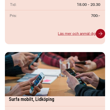
Pågår mellan
och
Tid:
18.00
-
20.30
Pris:
700:-
Läs mer och anmäl dig
Surfa mobilt, Lidköping