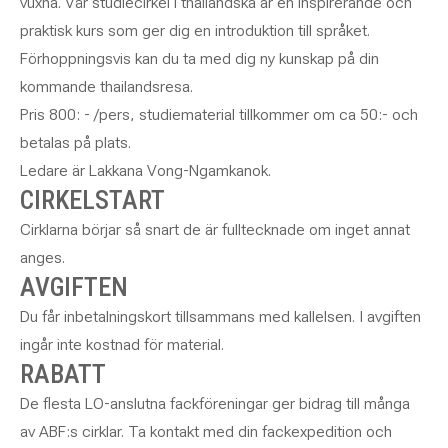
vuxna. Vår studiecirkel i thailändska är en inspirerande och
praktisk kurs som ger dig en introduktion till språket.
Förhoppningsvis kan du ta med dig ny kunskap på din
kommande thailandsresa.
Pris 800: - /pers, studiematerial tillkommer om ca 50:- och
betalas på plats.
Ledare är Lakkana Vong-Ngamkanok.
CIRKELSTART
Cirklarna börjar så snart de är fulltecknade om inget annat
anges.
AVGIFTEN
Du får inbetalningskort tillsammans med kallelsen. I avgiften
ingår inte kostnad för material.
RABATT
De flesta LO-anslutna fackföreningar ger bidrag till många
av ABF:s cirklar. Ta kontakt med din fackexpedition och