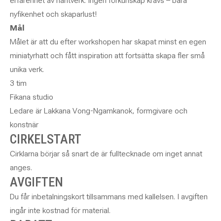
erfarenhet av hantverk. Ingen förkunskap krävs – bara
nyfikenhet och skaparlust!
Mål
Målet är att du efter workshopen har skapat minst en egen
miniatyrhatt och fått inspiration att fortsätta skapa fler små
unika verk.
3 tim
Fikana studio
Ledare är Lakkana Vong-Ngamkanok, formgivare och
konstnär
CIRKELSTART
Cirklarna börjar så snart de är fulltecknade om inget annat
anges.
AVGIFTEN
Du får inbetalningskort tillsammans med kallelsen. I avgiften
ingår inte kostnad för material.