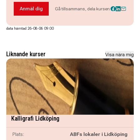
Anmäl dig
Gå tillsammans, dela kursen:
Anmäl dig till Workshop - Skapa en miniatyrhat
data hämtad 26-08-06 09.00
Liknande kurser
Visa nära mig
Kalligrafi Lidköping
Plats:
ABFs lokaler i Lidköping