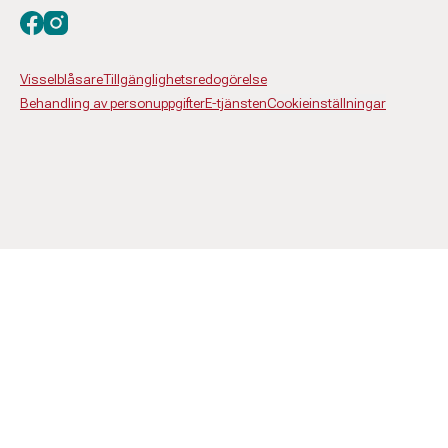
Besök oss på facebook
Besök oss på instagram
Visselblåsare
Tillgänglighetsredogörelse
Behandling av personuppgifter
E-tjänsten
Cookieinställningar