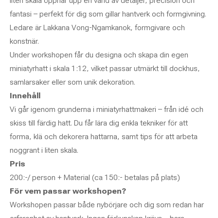
liten skala öppnar upp en värld av detaljer, precision och
fantasi – perfekt för dig som gillar hantverk och formgivning.
Ledare är Lakkana Vong-Ngamkanok, formgivare och
konstnär.
Under workshopen får du designa och skapa din egen
miniatyrhatt i skala 1:12, vilket passar utmärkt till dockhus,
samlarsaker eller som unik dekoration.
Innehåll
Vi går igenom grunderna i miniatyrhattmakeri – från idé och
skiss till färdig hatt. Du får lära dig enkla tekniker för att
forma, klä och dekorera hattarna, samt tips för att arbeta
noggrant i liten skala.
Pris
200:-/ person + Material (ca 150:- betalas på plats)
För vem passar workshopen?
Workshopen passar både nybörjare och dig som redan har