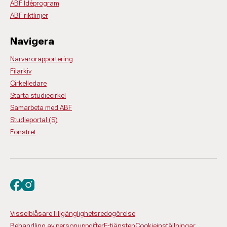
ABF Idéprogram
ABF riktlinjer
Navigera
Närvarorapportering
Filarkiv
Cirkelledare
Starta studiecirkel
Samarbeta med ABF
Studieportal (S)
Fönstret
Besök oss på facebook
Besök oss på instagram
Visselblåsare
Tillgänglighetsredogörelse
Behandling av personuppgifter
E-tjänsten
Cookieinställningar