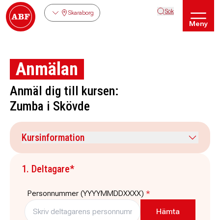
Sök
Skaraborg
Meny
Anmälan
Anmäl dig till kursen:
Zumba i Skövde
Kursinformation
Kursdatum
Veckodag
1. Deltagare*
24 augusti 2026
måndag
Tid
Plats
Personnummer (YYYYMMDDXXXX)
*
18:00
-
19:00
Kulturhuset Skövde,
Trädgårdsgatan 9 Skövde