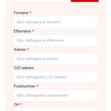
Pris
Platser kvar
550:-
1
Förnamn
*
Typ
Träffar
Kurs
10
Efternamn
*
Adress
*
C/O-adress
Postnummer
*
Ort
*