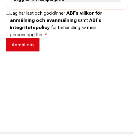
Skriv koden utan mellanslag och skriv stora och små bokstäver när
Jag har läst och godkänner
ABFs villkor för
de anges.
anmälning och avanmälning
samt
ABFs
integritetspolicy
för behandling av mina
personuppgifter.
*