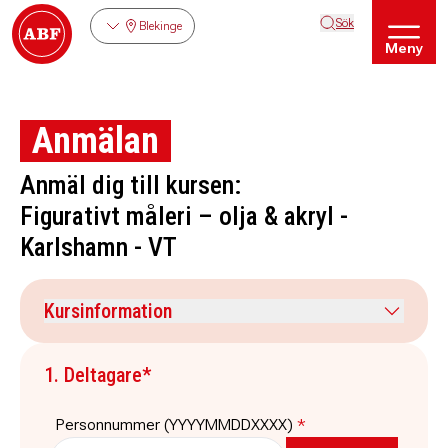
Sök
Blekinge
Meny
Anmälan
Anmäl dig till kursen:
Figurativt måleri – olja & akryl -
Karlshamn - VT
Kursinformation
Kursdatum
Veckodag
1. Deltagare*
-
måndag
Tid
Plats
Personnummer (YYYYMMDDXXXX)
*