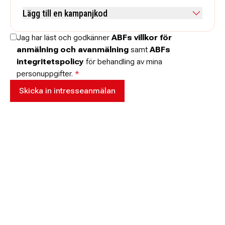
Kommentar
Lägg till en kampanjkod
Skriv koden utan mellanslag och skriv stora och små bokstäver när
Jag har läst och godkänner
ABFs villkor för
de anges.
anmälning och avanmälning
samt
ABFs
integritetspolicy
för behandling av mina
personuppgifter.
*