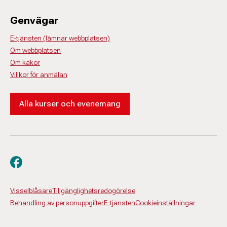
Genvägar
E-tjänsten (lämnar webbplatsen)
Om webbplatsen
Om kakor
Villkor för anmälan
Alla kurser och evenemang
Besök oss på facebook
Visselblåsare
Tillgänglighetsredogörelse
Behandling av personuppgifter
E-tjänsten
Cookieinställningar