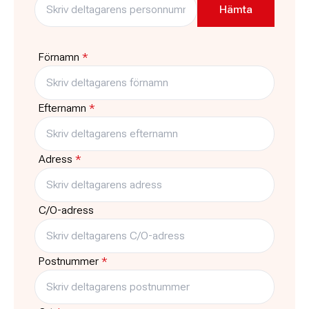
17:30
-
20:00
ABF Huset, Kungsgatan 32
Karlshamn
Pris
Platser kvar
1310:-
7
Förnamn
*
Typ
Träffar
Kurs
10
Efternamn
*
Adress
*
C/O-adress
Postnummer
*