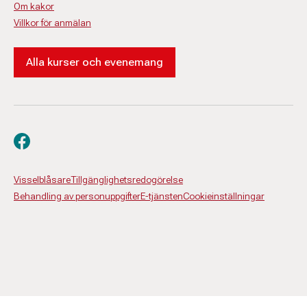
Om kakor
Villkor för anmälan
Alla kurser och evenemang
Besök oss på facebook
Visselblåsare
Tillgänglighetsredogörelse
Behandling av personuppgifter
E-tjänsten
Cookieinställningar