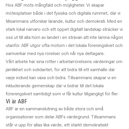
Hos ABF möts mångfald och möjligheter. Vi skapar
mötesplatser både i det fysiska och digitala rummet, där vi
tillsammans utforskar lärande, kultur och demokrati. Med en
stark lokal närvaro och ett öppet digitalt landskap sträcker vi
oss ut till alla hörn av landet i en strävan att inte lämna någon
utanför. ABF utgör ofta motorn i det lokala föreningslivet och
samverkar med nya rörelser och når nya deltagare.
Vårt arbete har sina rötter i arbetarrörelsens värderingar om
jämlikhet och solidaritet, för att bidra till ett samhälle där
varje individ kan växa och bidra. Tillsammans skapar vi en
inkluderande gemenskap där vi bidrar till det lokala
föreningslivet samtidigt som vi får kultur tillgängligt för fler.
Vi är ABF
ABF är en sammanslutning av både stora och små
organisationer som delar ABFs värdegrund. Tillsammans
står vi upp för allas lika värde, ett starkt demokratiskt