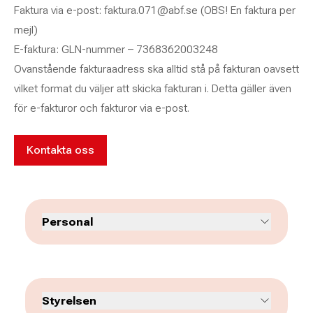
Faktura via e-post: faktura.071@abf.se (OBS! En faktura per
mejl)
E-faktura: GLN-nummer – 7368362003248
Ovanstående fakturaadress ska alltid stå på fakturan oavsett
vilket format du väljer att skicka fakturan i. Detta gäller även
för e-fakturor och fakturor via e-post.
Kontakta oss
Personal
Tomas Svensson
Ombudsman
Styrelsen
0457-171 79
070-258 72 75