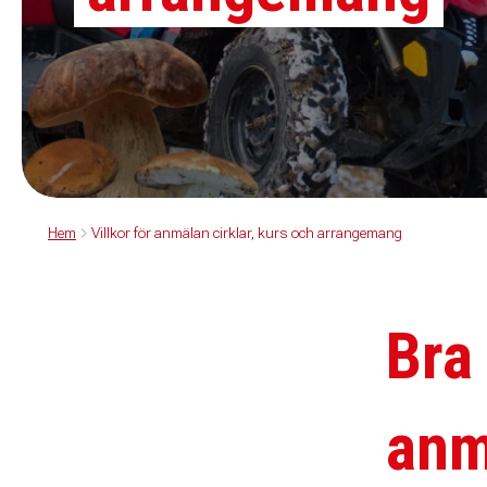
Hem
Villkor för anmälan cirklar, kurs och arrangemang
Bra 
anm