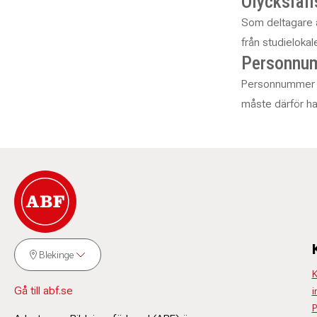
Olycksfall
Som deltagare är
från studielokal
Personnu
Personnummer är 
måste därför ha
Blekinge
K
Gå till abf.se
i
P