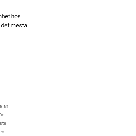
amhet hos
r det mesta.
re än
Vid
åste
ten