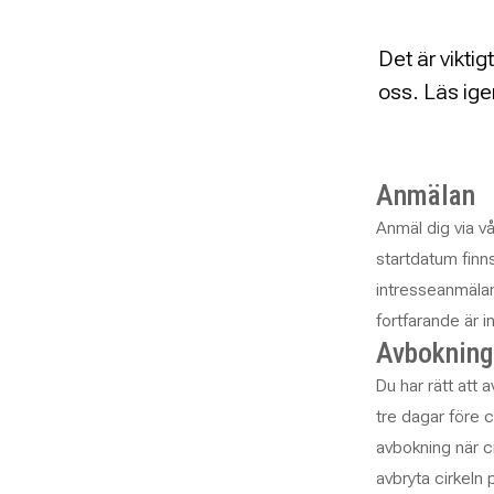
Det är viktig
oss. Läs ige
Anmälan
Anmäl dig via v
startdatum finn
intresseanmälan
fortfarande är i
Avbokning
Du har rätt att 
tre dagar före c
avbokning när ci
avbryta cirkeln 