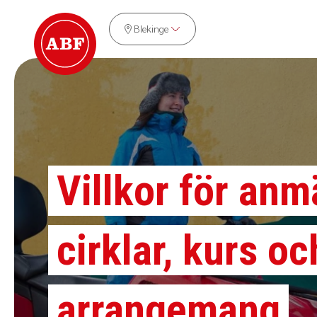
Blekinge
Villkor för anm
cirklar, kurs oc
arrangemang