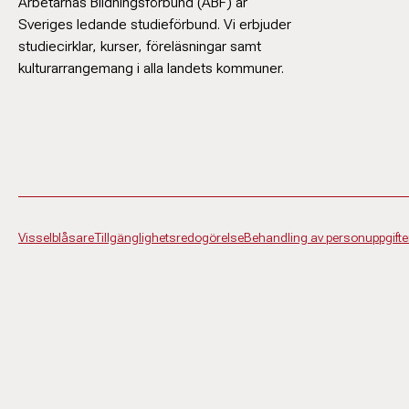
Arbetarnas Bildningsförbund (ABF) är
Sveriges ledande studieförbund. Vi erbjuder
studiecirklar, kurser, föreläsningar samt
kulturarrangemang i alla landets kommuner.
Visselblåsare
Tillgänglighetsredogörelse
Behandling av personuppgifte