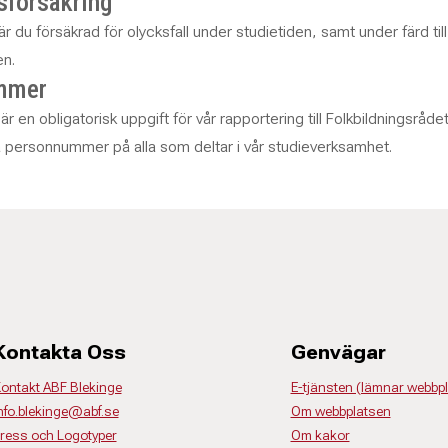
sförsäkring
 du försäkrad för olycksfall under studietiden, samt under färd til
en.
mmer
en obligatorisk uppgift för vår rapportering till Folkbildningsrådet
 personnummer på alla som deltar i vår studieverksamhet.
Kontakta Oss
Genvägar
ontakt ABF Blekinge
E-tjänsten (lämnar webbp
nfo.blekinge@abf.se
Om webbplatsen
ress och Logotyper
Om kakor