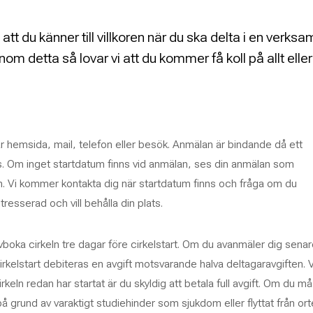
t att du känner till villkoren när du ska delta i en verks
nom detta så lovar vi att du kommer få koll på allt elle
år hemsida, mail, telefon eller besök. Anmälan är bindande då ett
s. Om inget startdatum finns vid anmälan, ses din anmälan som
. Vi kommer kontakta dig när startdatum finns och fråga om du
ntresserad och vill behålla din plats.
avboka cirkeln tre dagar före cirkelstart. Om du avanmäler dig sena
irkelstart debiteras en avgift motsvarande halva deltagaravgiften. 
rkeln redan har startat är du skyldig att betala full avgift. Om du m
på grund av varaktigt studiehinder som sjukdom eller flyttat från or