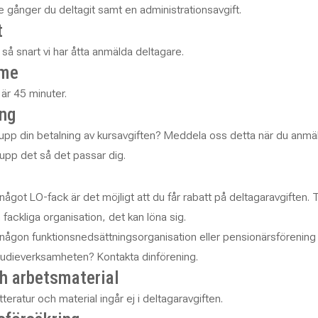
e gånger du deltagit samt en administrationsavgift.
t
r så snart vi har åtta anmälda deltagare.
mme
är 45 minuter.
ing
upp din betalning av kursavgiften? Meddela oss detta när du anmä
 upp det så det passar dig.
ågot LO-fack är det möjligt att du får rabatt på deltagaravgiften. 
fackliga organisation, det kan löna sig.
någon funktionsnedsättningsorganisation eller pensionärsförening
 studieverksamheten? Kontakta dinförening.
h arbetsmaterial
tteratur och material ingår ej i deltagaravgiften.