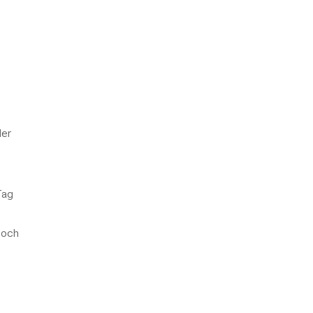
ler
Tag
 och