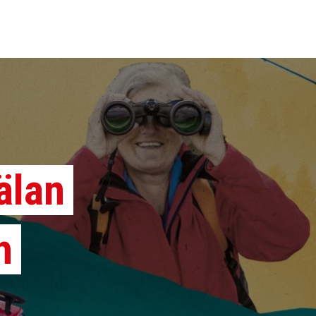
älan
h