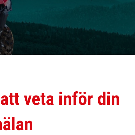
att veta inför din
älan