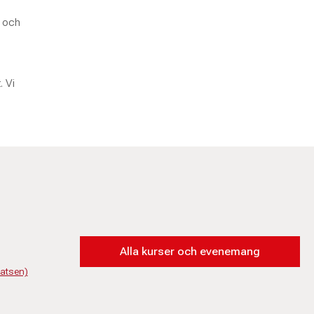
l och
. Vi
Alla kurser och evenemang
latsen)