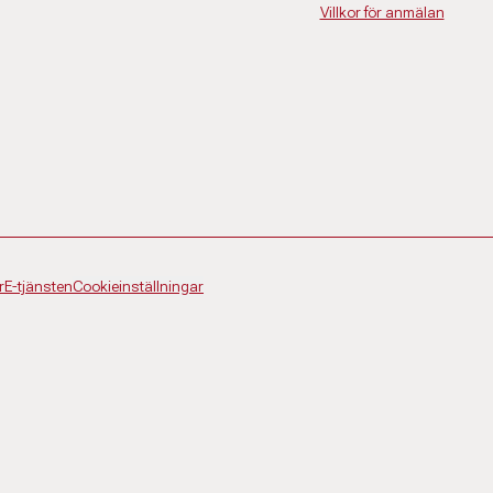
Villkor för anmälan
r
E-tjänsten
Cookieinställningar