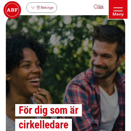
Sök
Blekinge
Meny
För dig som är
cirkelledare