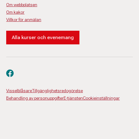
Om webbplatsen
Om kakor
Villkor för anmälan
Alla kurser och evenemang
Besök oss på facebook
Visselblåsare
Tillgänglighetsredogörelse
Behandling av personuppgifter
E-tjänsten
Cookieinställningar