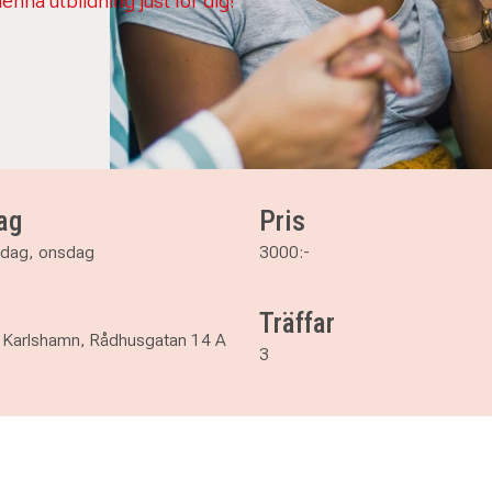
 denna utbildning just för dig!
ag
Pris
sdag, onsdag
3000:-
Träffar
s Karlshamn, Rådhusgatan 14 A
3