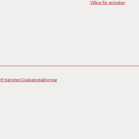
Villkor för anmälan
r
E-tjänsten
Cookieinställningar