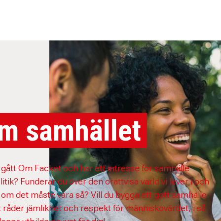
m samhället
 gått Om Facket och har ett intresse för samhälle
itik? Funderar du över den orättvisa värld vi lever i och
 om det måste vara så? Vill du bygga ett gott samhälle
t råder jämlikhet och respekt för människovärdet, i så