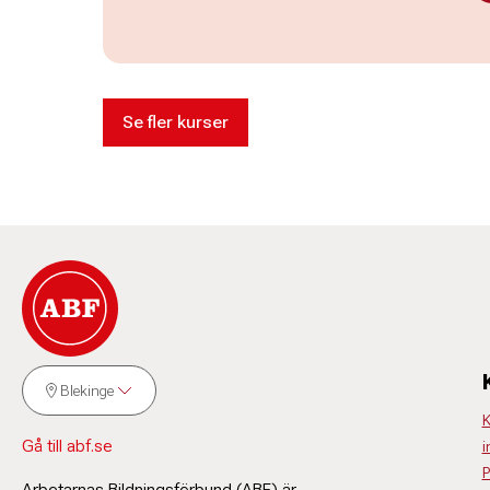
Se fler kurser
Blekinge
K
Gå till abf.se
i
P
Arbetarnas Bildningsförbund (ABF) är