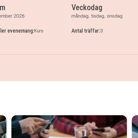
um
Veckodag
ember 2026
måndag, tisdag, onsdag
ller evenemang:
Antal träffar:
Kurs
3