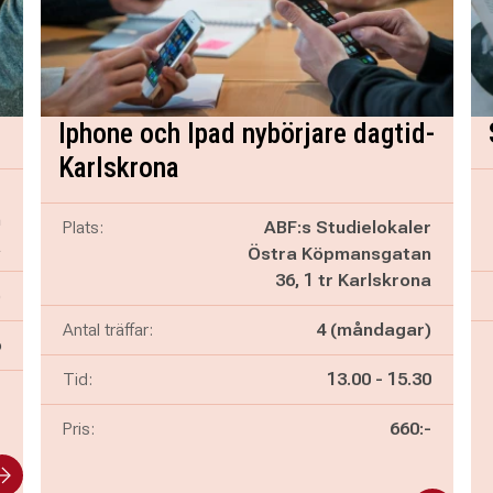
Iphone och Ipad nybörjare dagtid-
Karlskrona
r
n
Plats:
ABF:s Studielokaler
a
Östra Köpmansgatan
36, 1 tr Karlskrona
)
Antal träffar:
4 (måndagar)
6
Pågår mellan
och
Tid:
13.00
-
15.30
-
Pris:
660:-