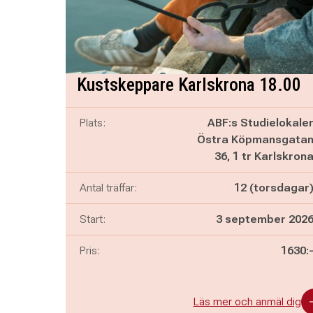
Kustskeppare Karlskrona 18.00
Plats:
ABF:s Studielokale
Östra Köpmansgata
36, 1 tr Karlskron
Antal träffar:
12 (torsdagar
Start:
3 september 202
Pris:
1630:
Läs mer och anmäl dig