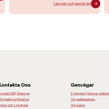
Läs mer och anmäl dig
Kontakta Oss
Genvägar
ontakt ABF Blekinge
E-tjänsten (lämnar webbp
nfo.blekinge@abf.se
Om webbplatsen
ress och Logotyper
Om kakor