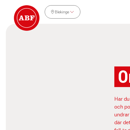
Blekinge
O
Har du
och pol
undrar
där de