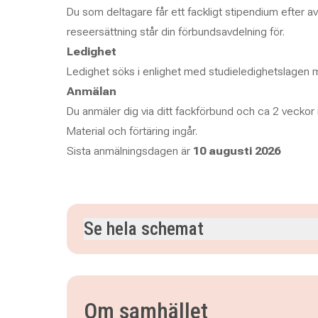
Du som deltagare får ett fackligt stipendium efter av
reseersättning står din förbundsavdelning för.
Ledighet
Ledighet söks i enlighet med studieledighetslagen m
Anmälan
Du anmäler dig via ditt fackförbund och ca 2 veckor i
Material och förtäring ingår.
Sista anmälningsdagen är
10 augusti 2026
Se hela schemat
måndag 7 september 2026
klockan 08.00–16.
tisdag 8 september 2026
klockan 08.00–16.00
onsdag 9 september 2026
klockan 08.00–16.0
Om samhället