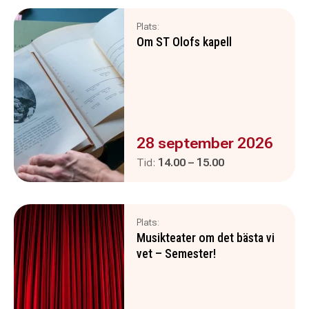
Plats:
Om ST Olofs kapell
Evenemanget är :
28 september 2026
Pågår mellan
och
Tid:
14.00
–
15.00
Plats:
Musikteater om det bästa vi
vet – Semester!