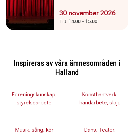
Evenemanget är :
30 november 2026
Pågår mellan
och
Tid:
14.00
–
15.00
Inspireras av våra ämnesområden i
Halland
Föreningskunskap,
Konsthantverk,
styrelsearbete
handarbete, slöjd
Musik, sång, kör
Dans, Teater,