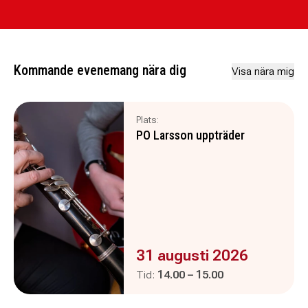
Kommande evenemang nära dig
Visa nära mig
Plats:
PO Larsson uppträder
Evenemanget är :
31 augusti 2026
Pågår mellan
och
Tid:
14.00
–
15.00