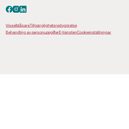
Besök oss på facebook
Besök oss på instagram
Besök oss på linkedin
Visselblåsare
Tillgänglighetsredogörelse
Behandling av personuppgifter
E-tjänsten
Cookieinställningar