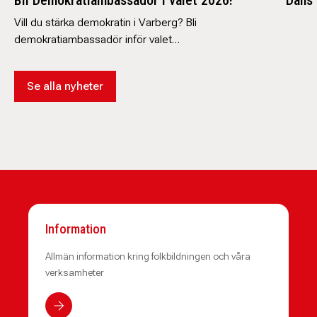
Bli Demokratiambassadör i valet 2026!
Dans 
Vill du stärka demokratin i Varberg? Bli
demokratiambassadör inför valet…
Se alla nyheter
Information
Allmän information kring folkbildningen och våra
verksamheter