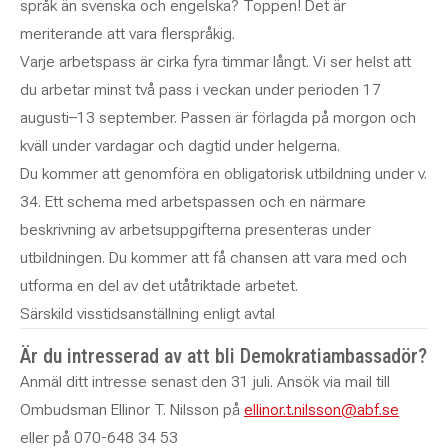
språk än svenska och engelska? Toppen! Det är
meriterande att vara flerspråkig.
Varje arbetspass är cirka fyra timmar långt. Vi ser helst att
du arbetar minst två pass i veckan under perioden 17
augusti–13 september. Passen är förlagda på morgon och
kväll under vardagar och dagtid under helgerna.
Du kommer att genomföra en obligatorisk utbildning under v.
34. Ett schema med arbetspassen och en närmare
beskrivning av arbetsuppgifterna presenteras under
utbildningen. Du kommer att få chansen att vara med och
utforma en del av det utåtriktade arbetet.
Särskild visstidsanställning enligt avtal
Är du intresserad av att bli Demokratiambassadör?
Anmäl ditt intresse senast den 31 juli. Ansök via mail till
Ombudsman Ellinor T. Nilsson på
ellinor.t.nilsson@abf.se
eller på 070-648 34 53