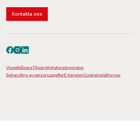
Kontakta oss
Besök oss på facebook
Besök oss på instagram
Besök oss på linkedin
Visselblåsare
Tillgänglighetsredogörelse
Behandling av personuppgifter
E-tjänsten
Cookieinställningar