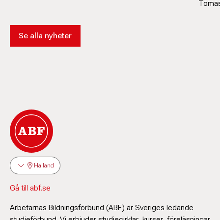
Tomas 
Se alla nyheter
Halland
Gå till abf.se
Arbetarnas Bildningsförbund (ABF) är Sveriges ledande
studieförbund. Vi erbjuder studiecirklar, kurser, föreläsningar