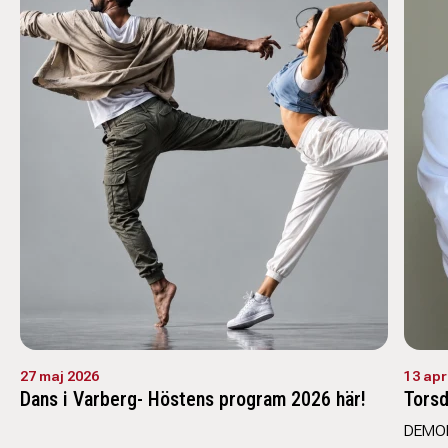
27 maj 2026
13 apr
Dans i Varberg- Höstens program 2026 här!
Torsd
DEMOKR