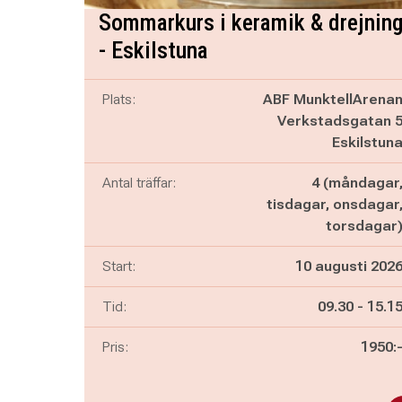
Sommarkurs i keramik & drejnin
- Eskilstuna
Plats:
ABF MunktellArena
Verkstadsgatan 
Eskilstun
Antal träffar:
4 (måndagar
tisdagar, onsdagar
torsdagar
Start:
10 augusti 202
Pågår mella
och
Tid:
09.30
-
15.1
Pris:
1950: