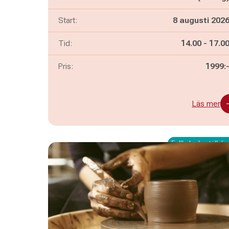
Start:
8 augusti 202
Pågår mella
och
Tid:
14.00
-
17.0
Pris:
1999:
Läs mer
Fullbokad - ställ dig 