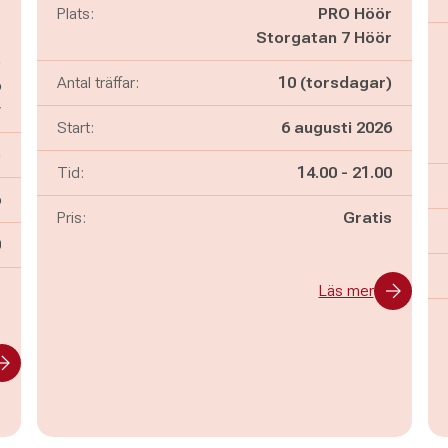
s
Plats:
PRO Höör
e
Storgatan 7 Höör
)
Antal träffar:
10 (torsdagar)
6
y
Start:
6 augusti 2026
)
Pågår mellan
och
Tid:
14.00
-
21.00
6
Pris:
Gratis
n
0
-
Läs mer