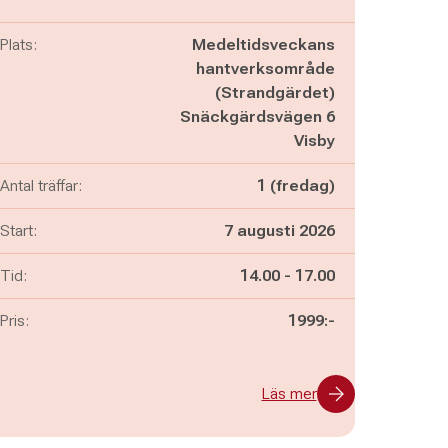
Plats:
Medeltidsveckans
hantverksområde
(Strandgärdet)
Snäckgärdsvägen 6
Visby
Antal träffar:
1 (fredag)
Start:
7 augusti 2026
Pågår mellan
och
Tid:
14.00
-
17.00
Pris:
1999:-
Läs mer