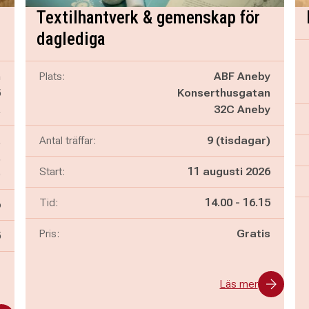
g
Textilhantverk & gemenskap för
daglediga
n
Plats:
ABF Aneby
5
Konserthusgatan
a
32C Aneby
,
Antal träffar:
9 (tisdagar)
,
Start:
11 augusti 2026
)
Pågår mellan
och
Tid:
14.00
-
16.15
6
Pris:
Gratis
n
5
-
Läs mer