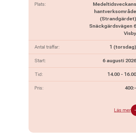
Plats:
Medeltidsveckan
hantverksområd
(Strandgärdet
Snäckgärdsvägen 
Visb
Antal träffar:
1 (torsdag
Start:
6 augusti 202
Pågår mella
och
Tid:
14.00
-
16.0
Pris:
400:
Läs mer