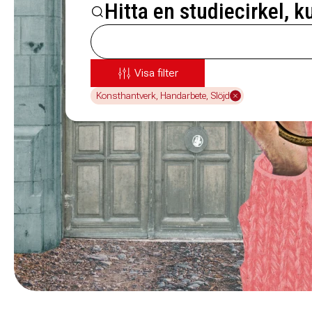
Hitta en studiecirkel, k
Visa filter
Konsthantverk, Handarbete, Slöjd