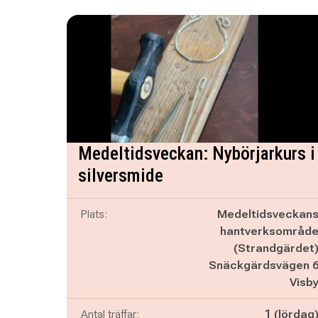
Medeltidsveckan: Nybörjarkurs i
silversmide
Plats:
Medeltidsveckan
hantverksområd
(Strandgärdet
Snäckgärdsvägen 
Visb
Antal träffar:
1 (lördag