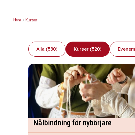
Hem
Kurser
Alla (530)
Kurser (520)
Evenem
Nålbindning för nybörjare