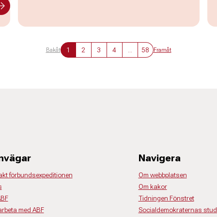
1
2
3
4
...
58
Bakåt
Framåt
nvägar
Navigera
akt förbundsexpeditionen
Om webbplatsen
s
Om kakor
ABF
Tidningen Fönstret
rbeta med ABF
Socialdemokraternas studi