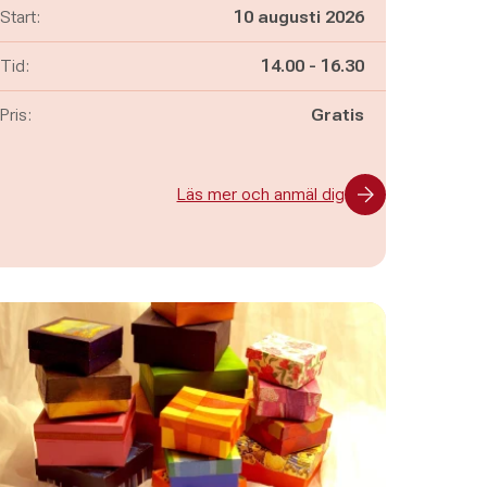
Start:
10 augusti 2026
Pågår mellan
och
Tid:
14.00
-
16.30
Pris:
Gratis
Läs mer och anmäl dig