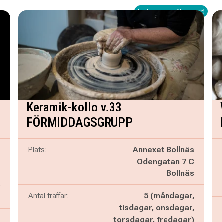
Fullbokad - ställ dig i kö
Keramik-kollo v.33
FÖRMIDDAGSGRUPP
s
Plats:
Annexet Bollnäs
e
Odengatan 7 C
)
Bollnäs
6
Antal träffar:
5 (måndagar,
y
tisdagar, onsdagar,
)
torsdagar, fredagar)