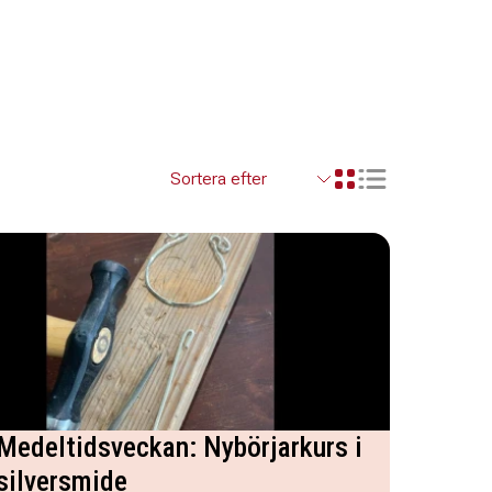
Visa resultaten so
Visa resultaten i ett r
Medeltidsveckan: Nybörjarkurs i
silversmide