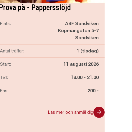
Prova på - Pappersslöjd
Plats:
ABF Sandviken
Köpmangatan 5-7
Sandviken
Antal träffar:
1 (tisdag)
Start:
11 augusti 2026
Pågår mellan
och
Tid:
18.00
-
21.00
Pris:
200:-
Läs mer och anmäl dig