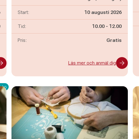
6
Start:
10 augusti 2026
n
Pågår mellan
och
0
Tid:
10.00
-
12.00
-
Pris:
Gratis
Läs mer och anmäl dig
i kö