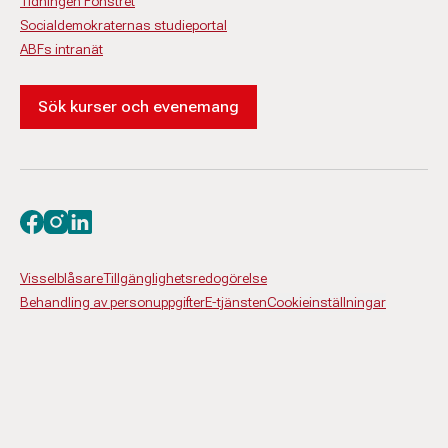
Tidningen Fönstret
Socialdemokraternas studieportal
ABFs intranät
Sök kurser och evenemang
Besök oss på facebook
Besök oss på instagram
Besök oss på linkedin
Visselblåsare
Tillgänglighetsredogörelse
Behandling av personuppgifter
E-tjänsten
Cookieinställningar