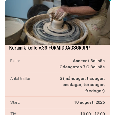
Keramik-kollo v.33 FÖRMIDDAGSGRUPP
Plats:
Annexet Bollnäs
Odengatan 7 C Bollnäs
Antal träffar:
5 (måndagar, tisdagar,
onsdagar, torsdagar,
fredagar)
Start:
10 augusti 2026
Pågår mellan
och
Tid:
10.00
-
12.00