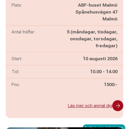
Plats:
ABF-huset Malmö
Spånehusvägen 47
Malmö
Antal träffar:
5 (måndagar, tisdagar,
onsdagar, torsdagar,
fredagar)
Start:
10 augusti 2026
Pågår mellan
och
Tid:
10.00
-
14.00
Pris:
1500:-
Läs mer och anmäl dig
Fullbokad - ställ dig i kö