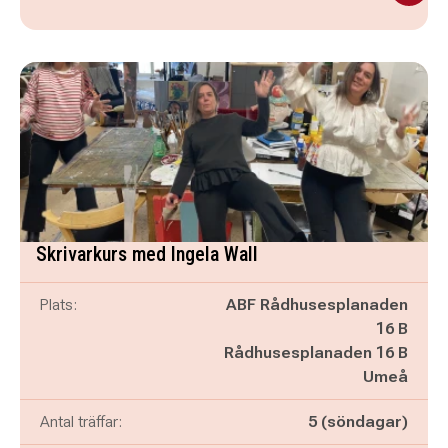
Skrivarkurs med Ingela Wall
Plats:
ABF Rådhusesplanaden
16 B
Rådhusesplanaden 16 B
Umeå
Antal träffar:
5 (söndagar)