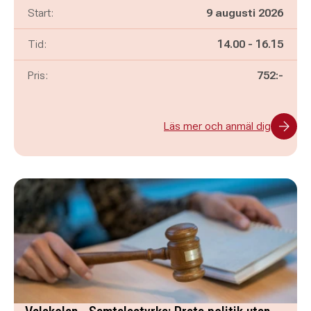
Start:
9 augusti 2026
Pågår mellan
och
Tid:
14.00
-
16.15
Pris:
752:-
Läs mer och anmäl dig