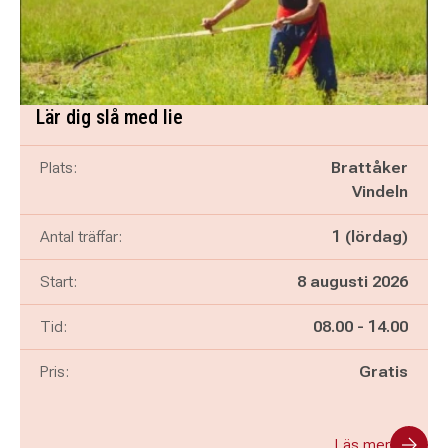
Lär dig slå med lie
Plats:
Brattåker
Vindeln
Antal träffar:
1 (lördag)
Start:
8 augusti 2026
Pågår mellan
och
Tid:
08.00
-
14.00
Pris:
Gratis
Läs mer