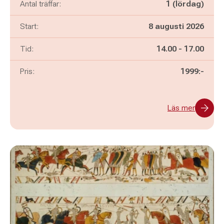
Antal träffar:
1 (lördag)
Start:
8 augusti 2026
Pågår mellan
och
Tid:
14.00
-
17.00
Pris:
1999:-
Läs mer