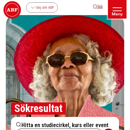
Sök
Välj ditt ABF
Meny
Sökresultat
Hitta en studiecirkel, kurs eller event