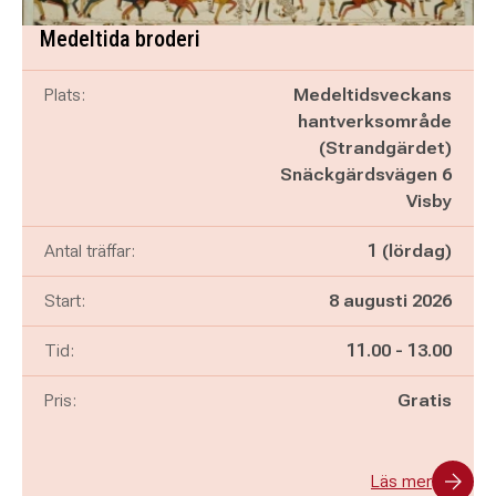
Medeltida broderi
Plats:
Medeltidsveckans
hantverksområde
(Strandgärdet)
Snäckgärdsvägen 6
Visby
Antal träffar:
1 (lördag)
Start:
8 augusti 2026
Pågår mellan
och
Tid:
11.00
-
13.00
Pris:
Gratis
Läs mer