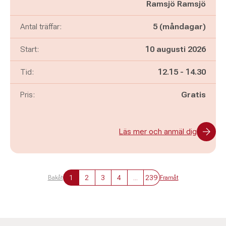
Ramsjö Ramsjö
Antal träffar:
5 (måndagar)
Start:
10 augusti 2026
Pågår mellan
och
Tid:
12.15
-
14.30
Pris:
Gratis
Läs mer och anmäl dig
1
2
3
4
...
239
Bakåt
Framåt