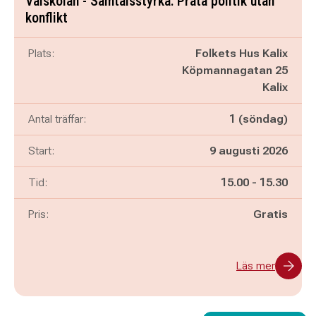
Valskolan - Samtalsstyrka: Prata politik utan
konflikt
Plats:
Folkets Hus Kalix
Köpmannagatan 25
Kalix
Antal träffar:
1 (söndag)
Start:
9 augusti 2026
Pågår mellan
och
Tid:
15.00
-
15.30
Pris:
Gratis
Läs mer