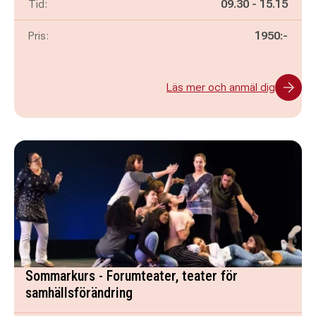
Pågår mellan
och
Tid:
09.30
-
15.15
Pris:
1950:-
Läs mer och anmäl dig
Sommarkurs - Forumteater, teater för
samhällsförändring