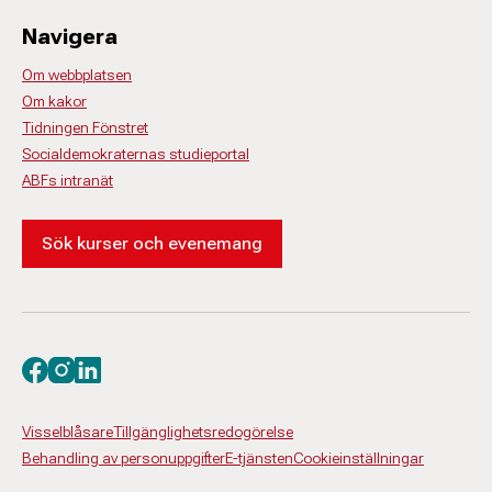
Navigera
Om webbplatsen
Om kakor
Tidningen Fönstret
Socialdemokraternas studieportal
ABFs intranät
Sök kurser och evenemang
Besök oss på facebook
Besök oss på instagram
Besök oss på linkedin
Visselblåsare
Tillgänglighetsredogörelse
Behandling av personuppgifter
E-tjänsten
Cookieinställningar