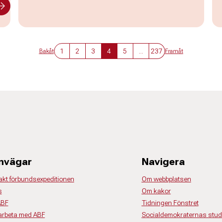
1
2
3
4
5
...
237
Bakåt
Framåt
nvägar
Navigera
akt förbundsexpeditionen
Om webbplatsen
s
Om kakor
ABF
Tidningen Fönstret
rbeta med ABF
Socialdemokraternas studi