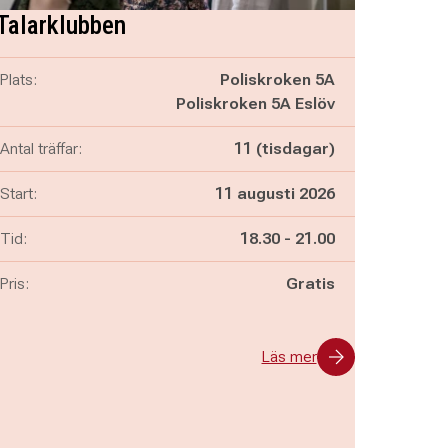
Talarklubben
Plats:
Poliskroken 5A
Poliskroken 5A Eslöv
Antal träffar:
11 (tisdagar)
Start:
11 augusti 2026
Pågår mellan
och
Tid:
18.30
-
21.00
Pris:
Gratis
Läs mer