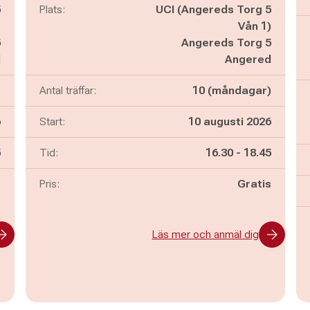
5
Plats:
UCI (Angereds Torg 5
)
Vån 1)
5
Angereds Torg 5
d
Angered
)
Antal träffar:
10 (måndagar)
6
Start:
10 augusti 2026
n
Pågår mellan
och
5
Tid:
16.30
-
18.45
s
Pris:
Gratis
Läs mer och anmäl dig