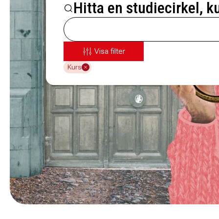
Hitta en studiecirkel, k
Visa filter
Kurs