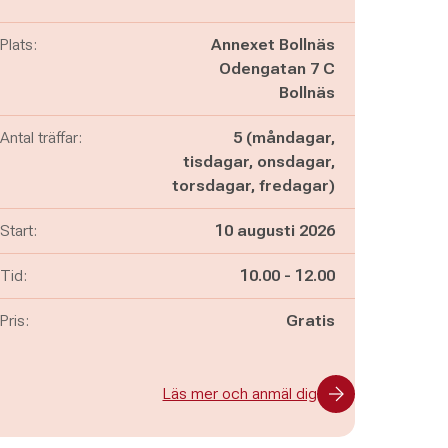
Plats:
Annexet Bollnäs
Odengatan 7 C
Bollnäs
Antal träffar:
5 (måndagar,
tisdagar, onsdagar,
torsdagar, fredagar)
Start:
10 augusti 2026
Pågår mellan
och
Tid:
10.00
-
12.00
Pris:
Gratis
Läs mer och anmäl dig