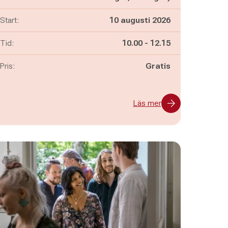
Start:
10 augusti 2026
Pågår mellan
och
Tid:
10.00
-
12.15
Pris:
Gratis
Läs mer