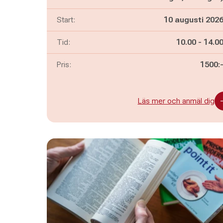
Start:
10 augusti 202
Pågår mella
och
Tid:
10.00
-
14.0
Pris:
1500:
Läs mer och anmäl dig