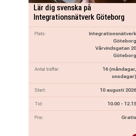
Lär dig svenska på
Integrationsnätverk Göteborg
Plats:
Integrationsnätver
Götebor
Vårvindsgatan 2
Götebor
Antal träffar:
16 (måndagar
onsdagar
Start:
10 augusti 202
Pågår mella
och
Tid:
10.00
-
12.1
Pris:
Grati