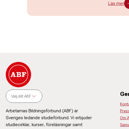
Läs mer
Ge
Välj ditt ABF
Kont
Arbetarnas Bildningsförbund (ABF) är
Pres
Sveriges ledande studieförbund. Vi erbjuder
Om 
studiecirklar, kurser, föreläsningar samt
Sama