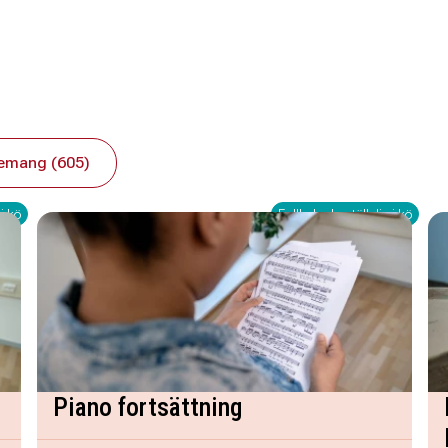
emang (605)
i kö
Fullbokad - ställ dig i kö
Piano fortsättning