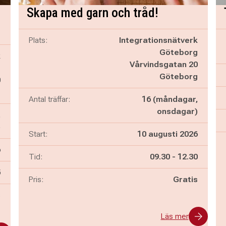
Skapa med garn och tråd!
Plats:
Integrationsnätverk
Göteborg
k
Vårvindsgatan 20
g
Göteborg
0
g
Antal träffar:
16 (måndagar,
onsdagar)
,
)
Start:
10 augusti 2026
6
Pågår mellan
och
Tid:
09.30
-
12.30
n
5
Pris:
Gratis
s
Läs mer