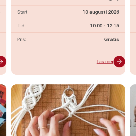
6
Start:
10 augusti 2026
n
Pågår mellan
och
0
Tid:
10.00
-
12.15
-
Pris:
Gratis
Läs mer