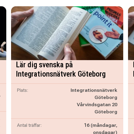
Lär dig svenska på
Integrationsnätverk Göteborg
ö
Plats:
Integrationsnätverk
7
Göteborg
ö
Vårvindsgatan 20
Göteborg
,
,
Antal träffar:
16 (måndagar,
)
onsdagar)