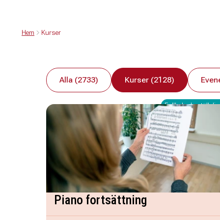
Hem
Kurser
Alla (2733)
Kurser (2128)
Even
Fullbokad - ställ dig 
Piano fortsättning