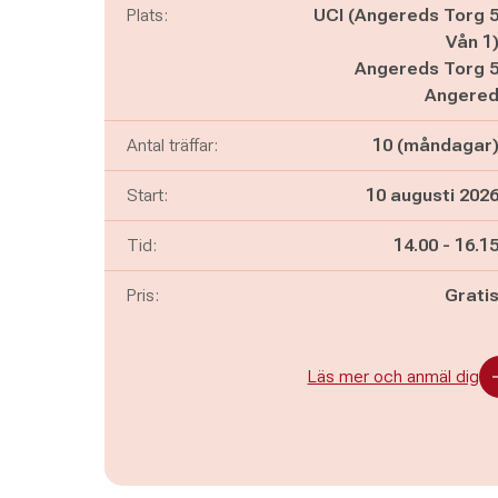
Plats:
UCI (Angereds Torg 
Vån 1
Angereds Torg 
Angere
Antal träffar:
10 (måndagar
Start:
10 augusti 202
Pågår mella
och
Tid:
14.00
-
16.1
Pris:
Grati
Läs mer och anmäl dig