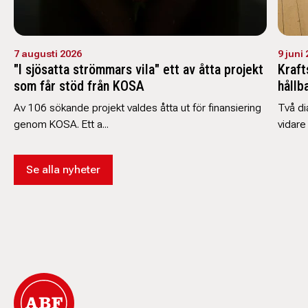
7 augusti 2026
9 juni
"I sjösatta strömmars vila" ett av åtta projekt
Kraft
som får stöd från KOSA
hållb
Av 106 sökande projekt valdes åtta ut för finansiering
Två di
genom KOSA. Ett a...
vidare
Se alla nyheter