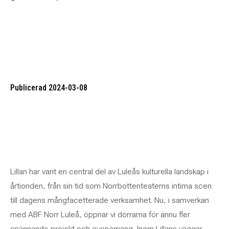
Publicerad 2024-03-08
Lillan har varit en central del av Luleås kulturella landskap i
årtionden, från sin tid som Norrbottenteaterns intima scen
till dagens mångfacetterade verksamhet. Nu, i samverkan
med ABF Norr Luleå, öppnar vi dörrarna för ännu fler
spännande projekt och evenemang. Inom Lillans väggar