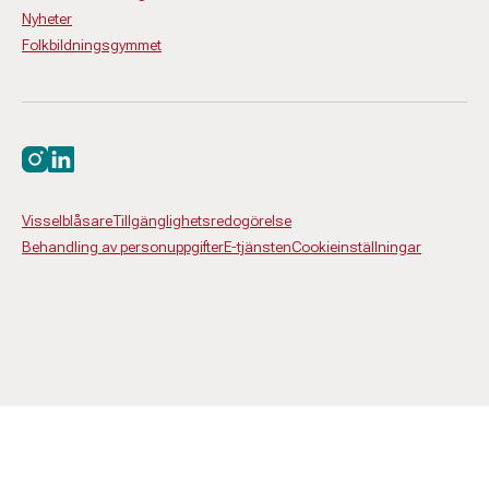
Nyheter
Folkbildningsgymmet
Besök oss på instagram
Besök oss på linkedin
Visselblåsare
Tillgänglighetsredogörelse
Behandling av personuppgifter
E-tjänsten
Cookieinställningar