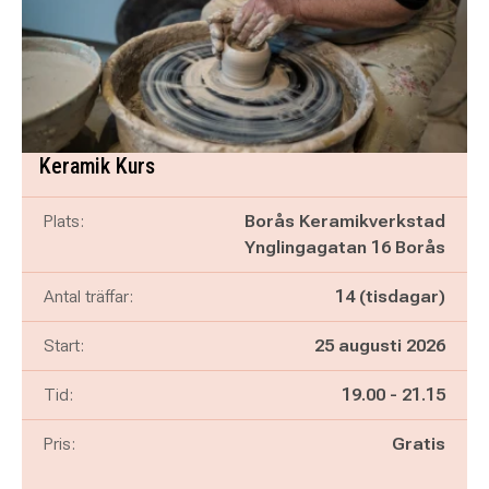
Keramik Kurs
Plats:
Borås Keramikverkstad
Ynglingagatan 16 Borås
Antal träffar:
14 (tisdagar)
Start:
25 augusti 2026
Pågår mellan
och
Tid:
19.00
-
21.15
Pris:
Gratis