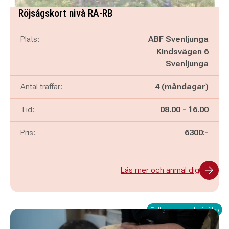
Röjsågskort nivå RA-RB
Plats:
ABF Svenljunga
Kindsvägen 6
Svenljunga
Antal träffar:
4 (måndagar)
Pågår mellan
och
Tid:
08.00
-
16.00
Pris:
6300:-
Läs mer och anmäl dig
Fullbokad - ställ dig i kö