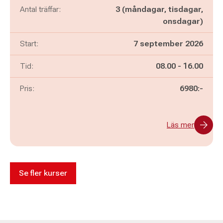
Antal träffar:
3 (måndagar, tisdagar,
onsdagar)
Start:
7 september 2026
Pågår mellan
och
Tid:
08.00
-
16.00
Pris:
6980:-
Läs mer
Se fler kurser