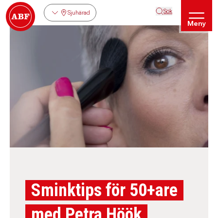
Sök
Sjuhärad
Meny
Sminktips för 50+are
med Petra Höök