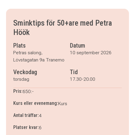
torsdag 10 september 2026
klockan 17.30–20.00
torsdag 17 september 2026
klockan 18.00–20.30
torsdag 24 september 2026
klockan 18.00–20.30
Sminktips för 50+are med Petra
torsdag 1 oktober 2026
klockan 18.00–20.30
Höök
Plats
Datum
Petras salong,
10 september 2026
Lövstagatan 9a Tranemo
Veckodag
Tid
torsdag
17.30-20.00
Pris:
650:-
Kurs eller evenemang:
Kurs
Antal träffar:
4
Platser kvar:
6