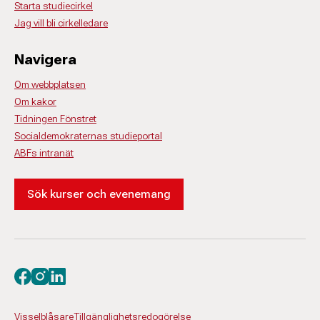
Starta studiecirkel
Jag vill bli cirkelledare
Navigera
Om webbplatsen
Om kakor
Tidningen Fönstret
Socialdemokraternas studieportal
ABFs intranät
Sök kurser och evenemang
Besök oss på facebook
Besök oss på instagram
Besök oss på linkedin
Visselblåsare
Tillgänglighetsredogörelse