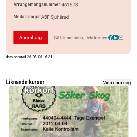
Arrangemangsnummer:
461678
Medarrangör:
ABF Sjuhärad
Anmäl dig
Gå tillsammans, dela kursen:
Anmäl dig till Sminktips för 50+are med Petra 
data hämtad 26-08-06 16.31
Liknande kurser
Visa nära mig