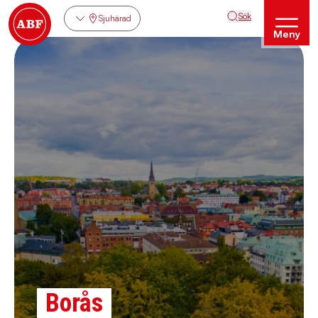
Sök
Sjuhärad
Meny
Borås