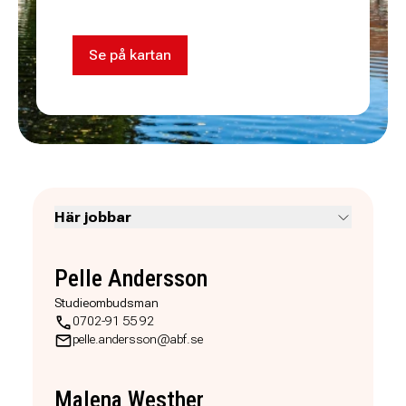
Se på kartan
Här jobbar
Pelle Andersson
Studieombudsman
0702-91 55 92
pelle.andersson@abf.se
Malena Westher