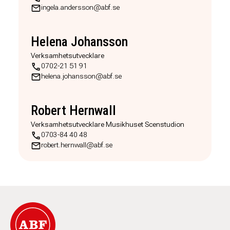
ingela.andersson@abf.se
Helena Johansson
Verksamhetsutvecklare
0702-21 51 91
helena.johansson@abf.se
Robert Hernwall
Verksamhetsutvecklare Musikhuset Scenstudion
0703-84 40 48
robert.hernwall@abf.se