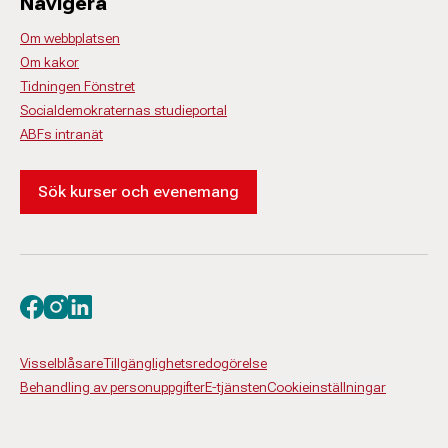
Navigera
Om webbplatsen
Om kakor
Tidningen Fönstret
Socialdemokraternas studieportal
ABFs intranät
Sök kurser och evenemang
Besök oss på facebook
Besök oss på instagram
Besök oss på linkedin
Visselblåsare
Tillgänglighetsredogörelse
Behandling av personuppgifter
E-tjänsten
Cookieinställningar