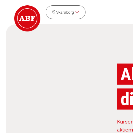
Skaraborg
A
d
Kursen
aktiem