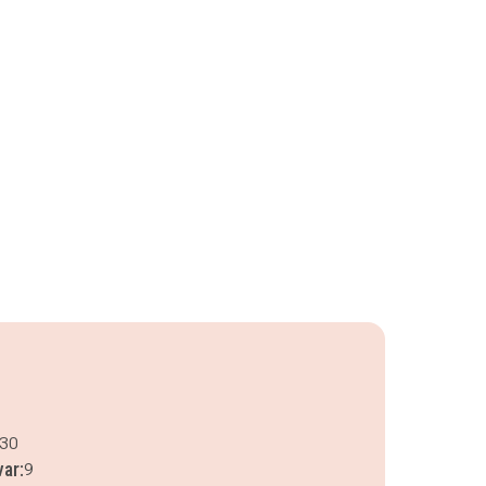
.30
var:
9