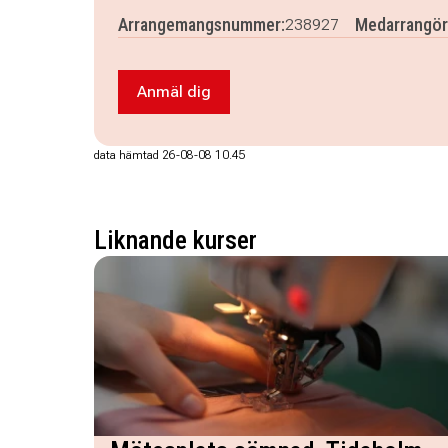
Arrangemangsnummer:
Medarrangör
238927
Anmäl dig
Anmäl dig till Aktiekunskap grund, dig
data hämtad 26-08-08 10.45
Liknande kurser