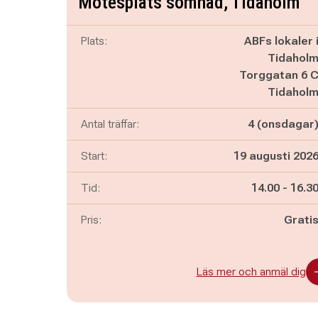
Mötesplats sömnad, Tidaholm
Plats:
ABFs lokaler 
Tidahol
Torggatan 6 
Tidahol
Antal träffar:
4 (onsdagar
Start:
19 augusti 202
Pågår mella
och
Tid:
14.00
-
16.3
Pris:
Grati
Läs mer och anmäl dig