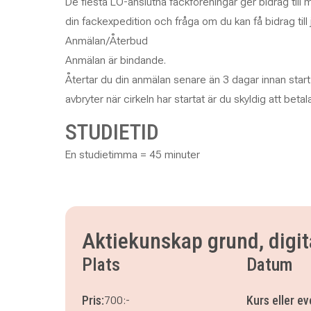
De flesta LO-anslutna fackföreningar ger bidrag till 
din fackexpedition och fråga om du kan få bidrag till j
Anmälan/Återbud
Anmälan är bindande.
Återtar du din anmälan senare än 3 dagar innan start 
avbryter när cirkeln har startat är du skyldig att betala 
STUDIETID
En studietimma = 45 minuter
Aktiekunskap grund, digit
Plats
Datum
Pris:
Kurs eller e
700:-