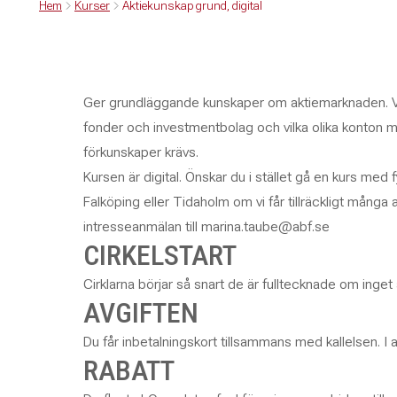
Hem
Kurser
Aktiekunskap grund, digital
Ger grundläggande kunskaper om aktiemarknaden. Vi 
fonder och investmentbolag och vilka olika konton man 
förkunskaper krävs.
Kursen är digital. Önskar du i stället gå en kurs med f
Falköping eller Tidaholm om vi får tillräckligt många an
intresseanmälan till marina.taube@abf.se
CIRKELSTART
Cirklarna börjar så snart de är fulltecknade om inget
AVGIFTEN
Du får inbetalningskort tillsammans med kallelsen. I a
RABATT