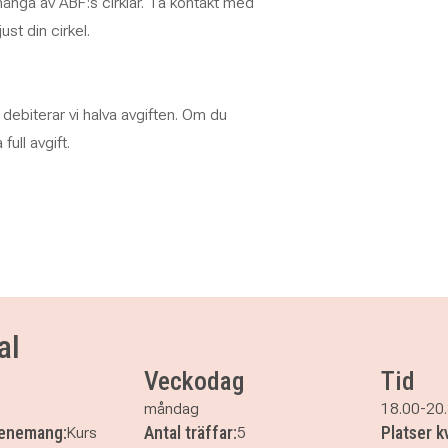
många av ABF:s cirklar. Ta kontakt med
ust din cirkel.
debiterar vi halva avgiften. Om du
full avgift.
al
Veckodag
Tid
måndag
18.00-20
venemang:
Antal träffar:
Platser k
Kurs
5