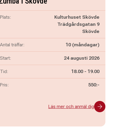
Zumba i Skövde
Plats:
Kulturhuset Skövde
Trädgårdsgatan 9
Skövde
Antal träffar:
10 (måndagar)
Start:
24 augusti 2026
Pågår mellan
och
Tid:
18.00
-
19.00
Pris:
550:-
Läs mer och anmäl dig