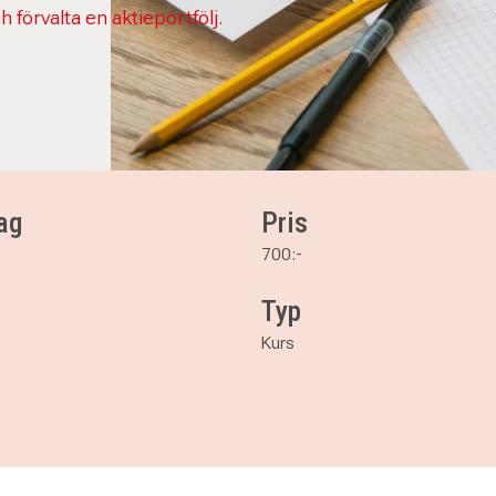
 förvalta en aktieportfölj.
ag
Pris
700:-
Typ
Kurs