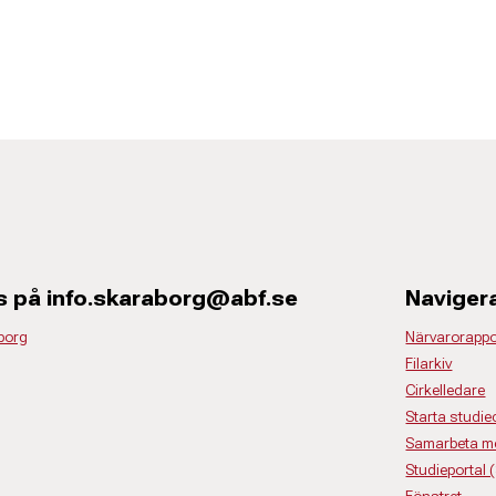
s på info.skaraborg@abf.se
Naviger
borg
Närvarorappo
Filarkiv
Cirkelledare
Starta studiec
Samarbeta m
Studieportal 