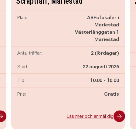
Scrapträff, Mariestad
i
Plats:
ABFs lokaler i
m
Mariestad
C
Västerlånggatan 1
m
Mariestad
)
Antal träffar:
2 (lördagar)
6
Start:
22 augusti 2026
n
Pågår mellan
och
0
Tid:
10.00
-
16.00
s
Pris:
Gratis
Läs mer och anmäl dig