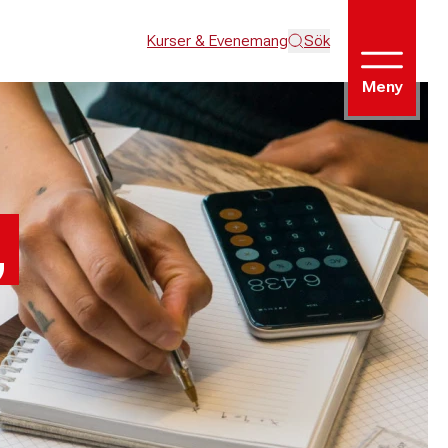
Kurser & Evenemang
Sök
Meny
,