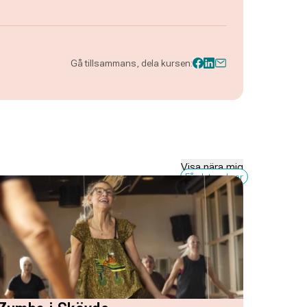
Gå tillsammans, dela kursen:
Visa nära mig
Få platser kvar