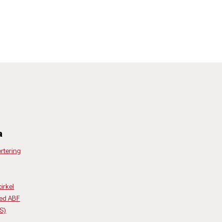
a
rtering
irkel
ed ABF
(S)