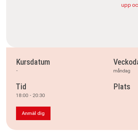
upp och
Kursdatum
Veckod
-
måndag
Tid
Plats
18:00
-
20:30
Anmäl dig
Anmäl dig till Aktiekunskap grund, digital