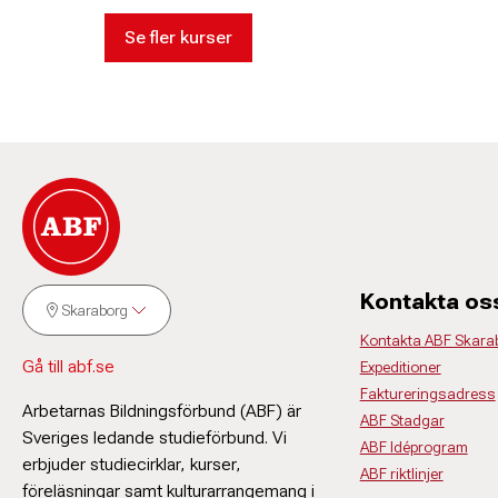
Se fler kurser
Kontakta os
Skaraborg
Kontakta ABF Skara
Gå till abf.se
Expeditioner
Faktureringsadress
Arbetarnas Bildningsförbund (ABF) är
ABF Stadgar
Sveriges ledande studieförbund. Vi
ABF Idéprogram
erbjuder studiecirklar, kurser,
ABF riktlinjer
föreläsningar samt kulturarrangemang i