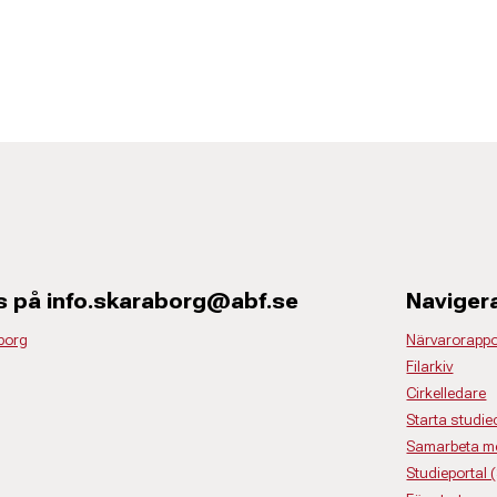
s på info.skaraborg@abf.se
Naviger
borg
Närvarorappo
Filarkiv
Cirkelledare
Starta studiec
Samarbeta m
Studieportal 