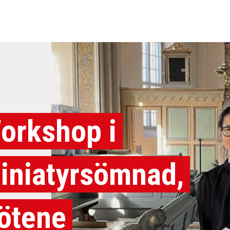
orkshop i
iniatyrsömnad,
ötene