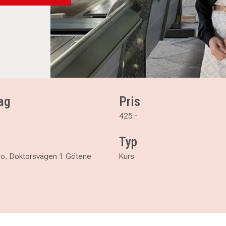
ag
Pris
425:-
Typ
io, Doktorsvägen 1 Götene
Kurs
tene