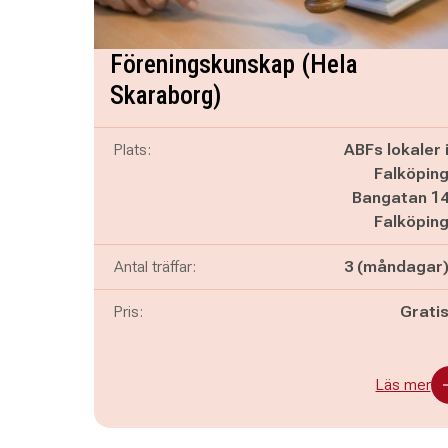
Föreningskunskap (Hela
Skaraborg)
Plats:
ABFs lokaler 
Falköpin
Bangatan 1
Falköpin
Antal träffar:
3 (måndagar
Pris:
Grati
Läs mer