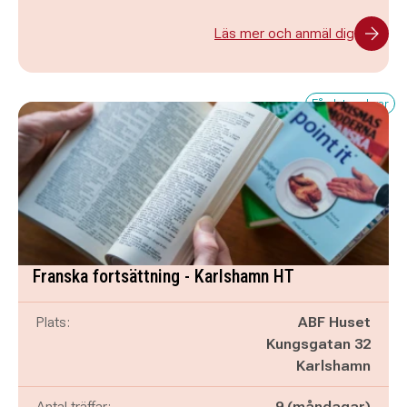
Läs mer och anmäl dig
Få platser kvar
Franska fortsättning - Karlshamn HT
Plats:
ABF Huset
Kungsgatan 32
Karlshamn
Antal träffar:
9 (måndagar)