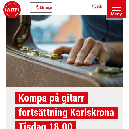
Sök
Blekinge
Meny
Kompa på gitarr
fortsättning Karlskrona
Tisdag 18.00