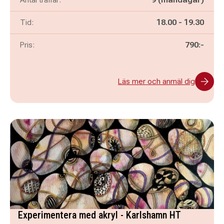
Pågår mellan
och
Tid:
18.00
-
19.30
Pris:
790:-
Läs mer och anmäl dig
Experimentera med akryl - Karlshamn HT