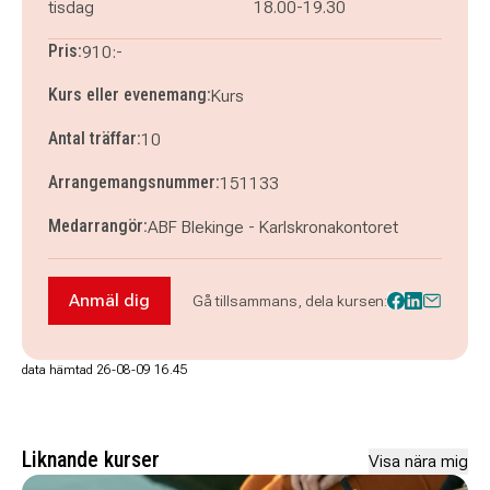
tisdag
18.00-19.30
Pris:
910:-
Kurs eller evenemang:
Kurs
Antal träffar:
10
Arrangemangsnummer:
151133
Medarrangör:
ABF Blekinge - Karlskronakontoret
Anmäl dig
Gå tillsammans, dela kursen:
Anmäl dig till Kompa på gitarr fortsättning Kar
data hämtad 26-08-09 16.45
Liknande kurser
Visa nära mig