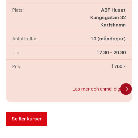
Plats:
ABF Huset
Kungsgatan 32
Karlshamn
Antal träffar:
10 (måndagar)
Pågår mellan
och
Tid:
17.30
-
20.30
Pris:
1760:-
Läs mer och anmäl dig
Se fler kurser