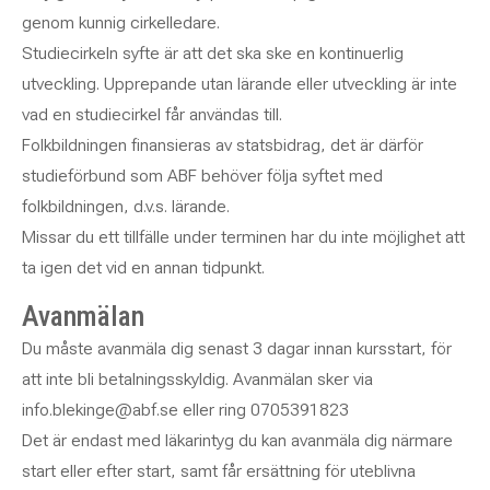
genom kunnig cirkelledare.
Studiecirkeln syfte är att det ska ske en kontinuerlig
utveckling. Upprepande utan lärande eller utveckling är inte
vad en studiecirkel får användas till.
Folkbildningen finansieras av statsbidrag, det är därför
studieförbund som ABF behöver följa syftet med
folkbildningen, d.v.s. lärande.
Missar du ett tillfälle under terminen har du inte möjlighet att
ta igen det vid en annan tidpunkt.
Avanmälan
Du måste avanmäla dig senast 3 dagar innan kursstart, för
att inte bli betalningsskyldig. Avanmälan sker via
info.blekinge@abf.se eller ring 0705391823
Det är endast med läkarintyg du kan avanmäla dig närmare
start eller efter start, samt får ersättning för uteblivna