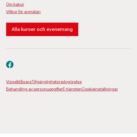
Om kakor
Villkor för anmälan
Alla kurser och evenemang
Besök oss på facebook
Visselblåsare
Tillgänglighetsredogörelse
Behandling av personuppgifter
E-tjänsten
Cookieinställningar