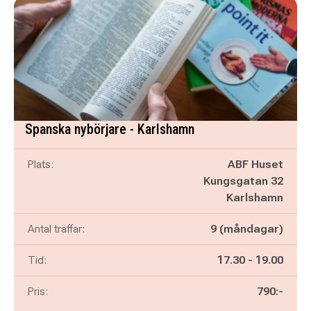
Spanska nybörjare - Karlshamn
Plats:
ABF Huset
Kungsgatan 32
Karlshamn
Antal träffar:
9 (måndagar)
Pågår mellan
och
Tid:
17.30
-
19.00
Pris:
790:-