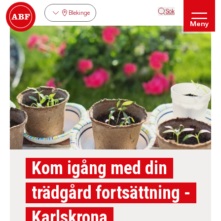
Sök
Blekinge
Meny
Kom igång med din
trädgård fortsättning -
Karlskrona