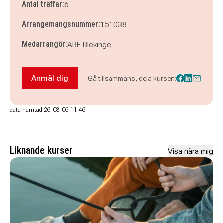
Antal träffar:
6
Arrangemangsnummer:
151038
Medarrangör:
ABF Blekinge
Anmäl dig
Gå tillsammans, dela kursen:
Anmäl dig till Kom igång med din trädgård forts
data hämtad 26-08-06 11.46
Liknande kurser
Visa nära mig