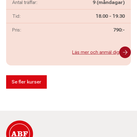
Antal träffar:
9 (måndagar)
Pågår mellan
och
Tid:
18.00
-
19.30
Pris:
790:-
Läs mer och anmäl dig
Se fler kurser