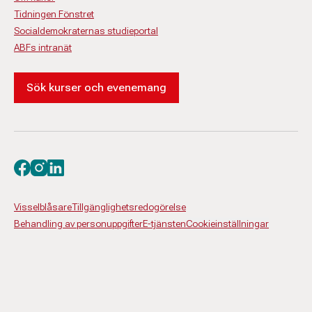
Tidningen Fönstret
Socialdemokraternas studieportal
ABFs intranät
Sök kurser och evenemang
Besök oss på facebook
Besök oss på instagram
Besök oss på linkedin
Visselblåsare
Tillgänglighetsredogörelse
Behandling av personuppgifter
E-tjänsten
Cookieinställningar