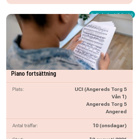
Fullbokad - ställ dig i kö
Piano fortsättning
Plats:
UCI (Angereds Torg 5
Vån 1)
Angereds Torg 5
Angered
Antal träffar:
10 (onsdagar)