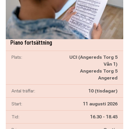
Piano fortsättning
Plats:
UCI (Angereds Torg 5
Vån 1)
Angereds Torg 5
Angered
Antal träffar:
10 (tisdagar)
Start:
11 augusti 2026
Pågår mellan
och
Tid:
16.30
-
18.45