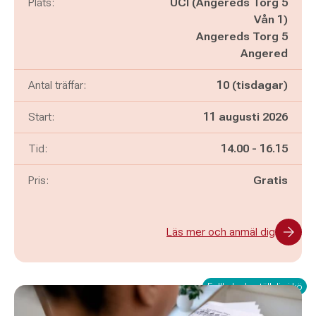
Plats:
UCI (Angereds Torg 5
Vån 1)
Angereds Torg 5
Angered
Antal träffar:
10 (tisdagar)
Start:
11 augusti 2026
Pågår mellan
och
Tid:
14.00
-
16.15
Pris:
Gratis
Läs mer och anmäl dig
Fullbokad - ställ dig i kö