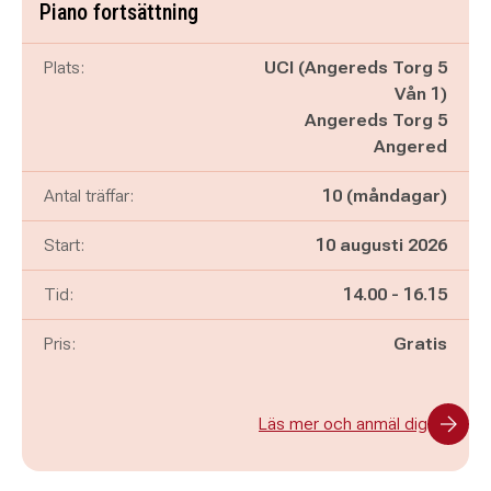
Piano fortsättning
Plats:
UCI (Angereds Torg 5
Vån 1)
Angereds Torg 5
Angered
Antal träffar:
10 (måndagar)
Start:
10 augusti 2026
Pågår mellan
och
Tid:
14.00
-
16.15
Pris:
Gratis
Läs mer och anmäl dig