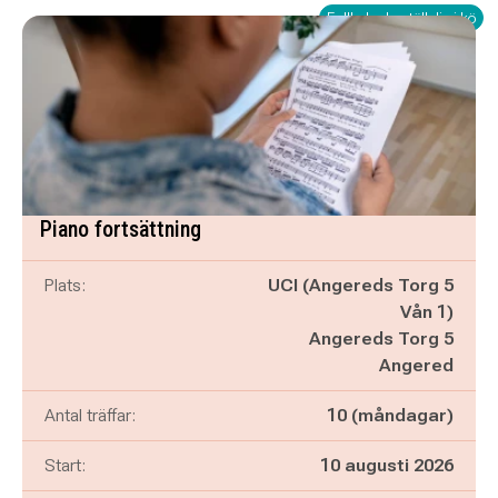
Fullbokad - ställ dig i kö
Piano fortsättning
Plats:
UCI (Angereds Torg 5
Vån 1)
Angereds Torg 5
Angered
Antal träffar:
10 (måndagar)
Start:
10 augusti 2026