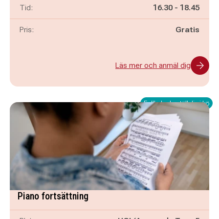
Pågår mellan
och
Tid:
16.30
-
18.45
Pris:
Gratis
Läs mer och anmäl dig
Fullbokad - ställ dig i kö
Piano fortsättning