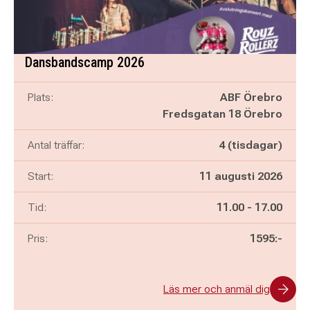
Dansbandscamp 2026
Plats:
ABF Örebro
Fredsgatan 18 Örebro
Antal träffar:
4 (tisdagar)
Start:
11 augusti 2026
Pågår mellan
och
Tid:
11.00
-
17.00
Pris:
1595:-
Läs mer och anmäl dig