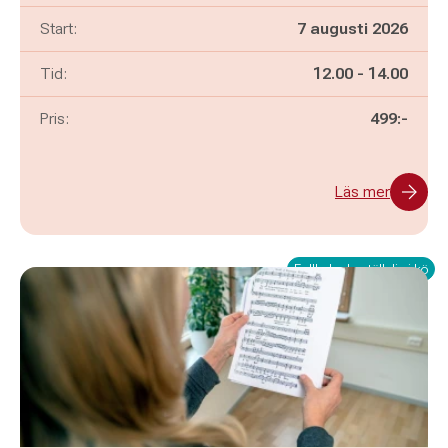
Start:
7 augusti 2026
Pågår mellan
och
Tid:
12.00
-
14.00
Pris:
499:-
Läs mer
Fullbokad - ställ dig i kö