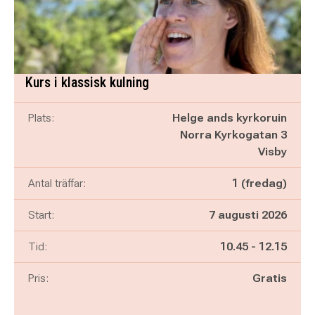
Kurs i klassisk kulning
Plats:
Helge ands kyrkoruin
Norra Kyrkogatan 3
Visby
Antal träffar:
1 (fredag)
Start:
7 augusti 2026
Pågår mellan
och
Tid:
10.45
-
12.15
Pris:
Gratis