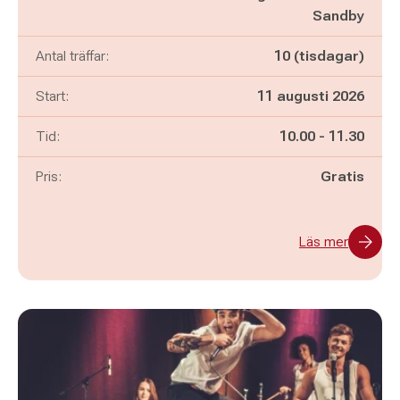
Sandby
Antal träffar:
10 (tisdagar)
Start:
11 augusti 2026
Pågår mellan
och
Tid:
10.00
-
11.30
Pris:
Gratis
Läs mer