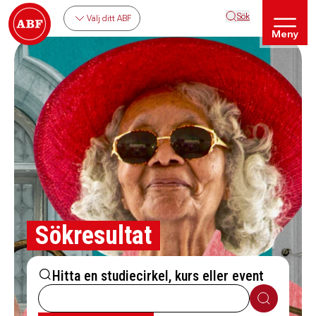
Sök
Välj ditt ABF
Meny
Sökresultat
Hitta en studiecirkel, kurs eller event
Sök