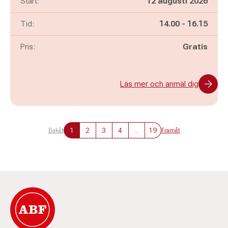
Start:
12 augusti 2026
Pågår mellan
och
Tid:
14.00
-
16.15
Pris:
Gratis
Läs mer och anmäl dig
1
2
3
4
...
19
Bakåt
Framåt