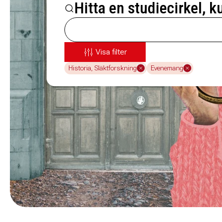
Hitta en studiecirkel, k
Visa filter
Historia, Släktforskning
Evenemang