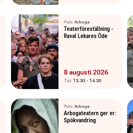
Plats:
Arboga
Teaterföreställning -
Raval Lekares Öde
Evenemanget är :
8 augusti 2026
Pågår mellan
och
Tid:
13.30
-
14.30
Plats:
Arboga
Arbogateatern ger er:
Spökvandring