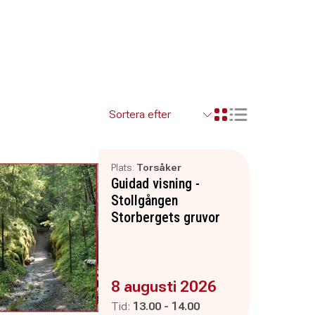
Visa resultaten so
Visa resultaten i ett r
Plats:
Torsåker
Guidad visning -
Stollgången
Storbergets gruvor
Evenemanget är :
8 augusti 2026
Pågår mellan
och
Tid:
13.00
-
14.00