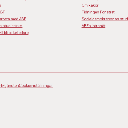
s
Om kakor
ABF
Tidningen Fönstret
rbeta med ABF
Socialdemokraternas studi
a studiecirkel
ABFs intranät
ll bli cirkelledare
r
E-tjänsten
Cookieinställningar