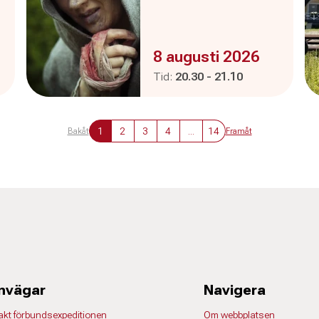
Evenemanget är :
8 augusti 2026
Pågår mellan
och
Tid:
20.30
-
21.10
1
2
3
4
...
14
Bakåt
Framåt
nvägar
Navigera
akt förbundsexpeditionen
Om webbplatsen