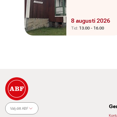
Evenemanget är :
8 augusti 2026
Pågår mellan
och
Tid:
13.00
-
16.00
Ge
Välj ditt ABF
Kont