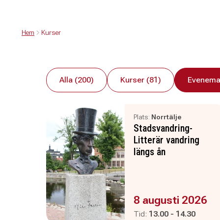
Hem
Kurser
Alla (200)
Kurser (81)
Evenema
Plats:
Norrtälje
Stadsvandring-
Litterär vandring
längs ån
Evenemanget är :
8 augusti 2026
Pågår mellan
och
Tid:
13.00
-
14.30