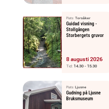
Plats:
Torsåker
Guidad visning -
Stollgången
Storbergets gruvor
Evenemanget är :
8 augusti 2026
Pågår mellan
och
Tid:
14.30
-
15.30
Plats:
Ljusne
Gudning på Ljusne
Bruksmuseum