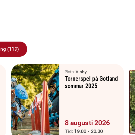
ng (119)
Plats:
Visby
Tornerspel på Gotland
sommar 2025
Evenemanget är :
8 augusti 2026
Pågår mellan
och
Tid:
19.00
-
20.30