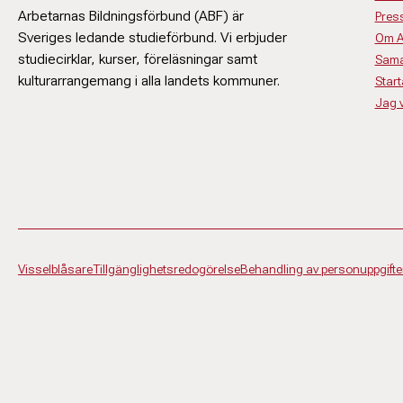
Arbetarnas Bildningsförbund (ABF) är
Pres
Sveriges ledande studieförbund. Vi erbjuder
Om 
studiecirklar, kurser, föreläsningar samt
Sama
kulturarrangemang i alla landets kommuner.
Start
Jag vi
Visselblåsare
Tillgänglighetsredogörelse
Behandling av personuppgifte