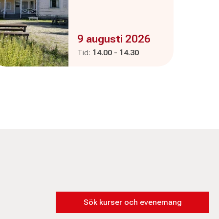
Evenemanget är :
9 augusti 2026
Pågår mellan
och
Tid:
14.00
-
14.30
Sök kurser och evenemang