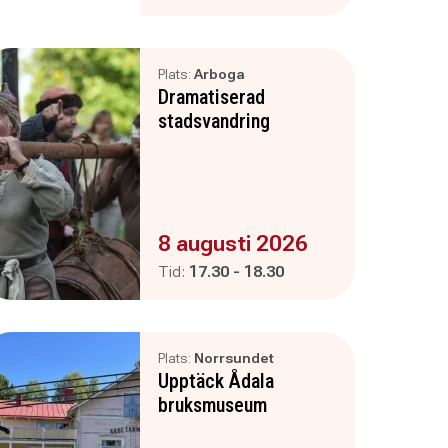
Plats:
Arboga
Dramatiserad
stadsvandring
Evenemanget är :
8 augusti 2026
Pågår mellan
och
Tid:
17.30
-
18.30
Plats:
Norrsundet
Upptäck Ådala
bruksmuseum