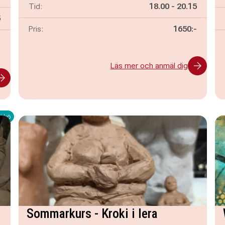
Pågår mellan
och
Tid:
18.00
-
20.15
n
5
Pris:
1650:-
s
Läs mer och anmäl dig
i kö
Sommarkurs - Kroki i lera