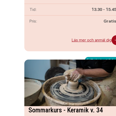
Pågår mella
och
Tid:
13.30
-
15.4
Pris:
Grati
Läs mer och anmäl dig
Fullbokad - ställ dig 
Sommarkurs - Keramik v. 34