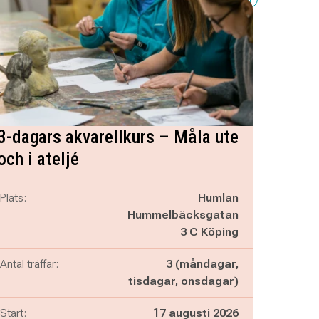
3-dagars akvarellkurs – Måla ute
och i ateljé
Plats:
Humlan
Hummelbäcksgatan
3 C Köping
Antal träffar:
3 (måndagar,
tisdagar, onsdagar)
Start:
17 augusti 2026