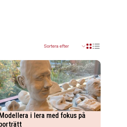
Visa resultaten so
Visa resultaten i ett r
Modellera i lera med fokus på
porträtt