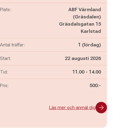
Plats:
ABF Värmland
(Gräsdalen)
Gräsdalsgatan 15
Karlstad
Antal träffar:
1 (lördag)
Start:
22 augusti 2026
Pågår mellan
och
Tid:
11.00
-
14.00
Pris:
500:-
Läs mer och anmäl dig