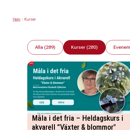
Hem
Kurser
Alla (289)
Kurser (280)
Evenem
Måla i det fria – Heldagskurs i
akvarell “Växter & blommor"