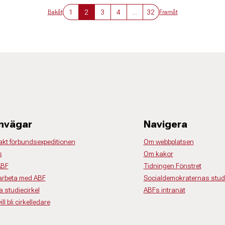
1
2
3
4
...
32
Bakåt
Framåt
nvägar
Navigera
akt förbundsexpeditionen
Om webbplatsen
s
Om kakor
ABF
Tidningen Fönstret
rbeta med ABF
Socialdemokraternas studi
a studiecirkel
ABFs intranät
ll bli cirkelledare