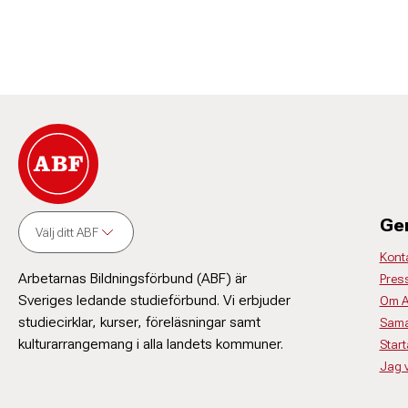
Ge
Välj ditt ABF
Kont
Arbetarnas Bildningsförbund (ABF) är
Pres
Sveriges ledande studieförbund. Vi erbjuder
Om 
studiecirklar, kurser, föreläsningar samt
Sama
kulturarrangemang i alla landets kommuner.
Start
Jag vi