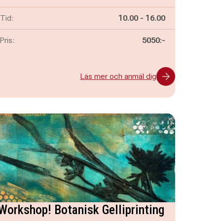
Pågår mellan
och
Tid:
10.00
-
16.00
Pris:
5050:-
Läs mer och anmäl dig
Workshop! Botanisk Gelliprinting