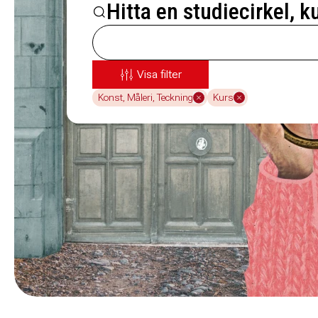
Hitta en studiecirkel, k
Visa filter
Konst, Måleri, Teckning
Kurs