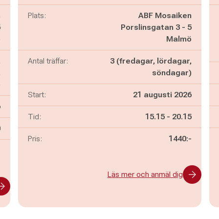
n
Plats:
ABF Mosaiken
5
Porslinsgatan 3 - 5
ö
Malmö
,
Antal träffar:
3 (fredagar, lördagar,
,
söndagar)
)
Start:
21 augusti 2026
6
Pågår mellan
och
Tid:
15.15
-
20.15
n
0
Pris:
1440:-
-
Läs mer och anmäl dig