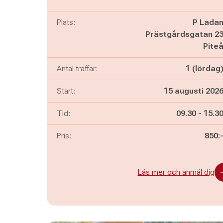
Plats:
P Lada
Prästgårdsgatan 2
Pite
Antal träffar:
1 (lördag
Start:
15 augusti 202
Pågår mella
och
Tid:
09.30
-
15.3
Pris:
850:
Läs mer och anmäl dig