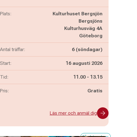
Plats:
Kulturhuset Bergsjön
Bergsjöns
Kulturhusväg 4A
Göteborg
Antal träffar:
6 (söndagar)
Start:
16 augusti 2026
Pågår mellan
och
Tid:
11.00
-
13.15
Pris:
Gratis
Läs mer och anmäl dig
Få platser kvar