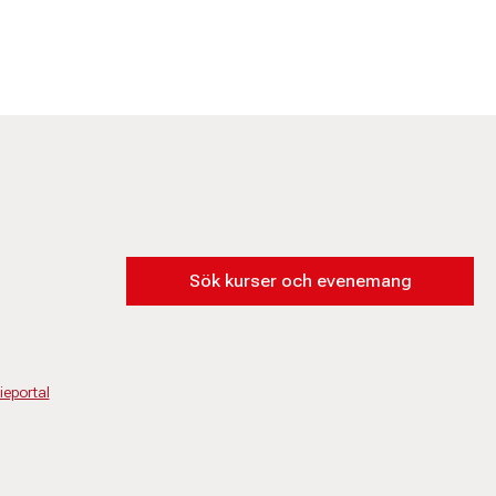
Sök kurser och evenemang
eportal