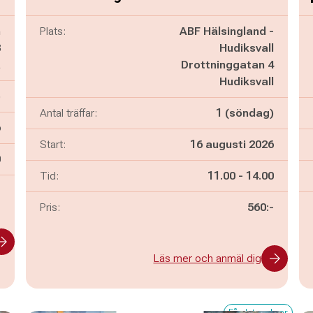
n
Plats:
ABF Hälsingland -
3
Hudiksvall
å
Drottninggatan 4
Hudiksvall
)
Antal träffar:
1 (söndag)
6
Start:
16 augusti 2026
n
0
Pågår mellan
och
Tid:
11.00
-
14.00
-
Pris:
560:-
Läs mer och anmäl dig
Få platser kvar