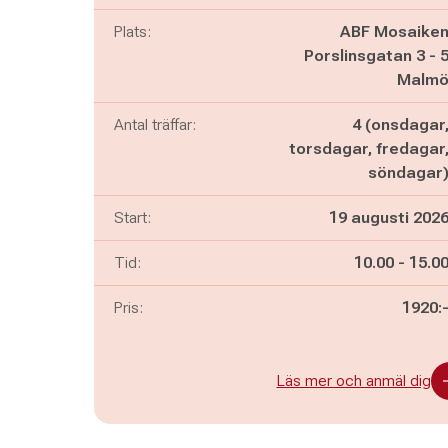
Plats:
ABF Mosaike
Porslinsgatan 3 - 
Malm
Antal träffar:
4 (onsdagar
torsdagar, fredagar
söndagar
Start:
19 augusti 202
Pågår mella
och
Tid:
10.00
-
15.0
Pris:
1920:
Läs mer och anmäl dig