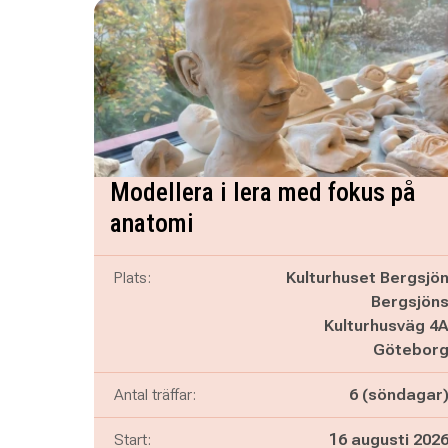
Modellera i lera med fokus på
anatomi
Plats:
Kulturhuset Bergsjö
Bergsjön
Kulturhusväg 4
Götebor
Antal träffar:
6 (söndagar
Start:
16 augusti 202