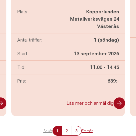
ö
Plats:
Kopparlunden
7
Metallverksvägen 24
ö
Västerås
)
Antal träffar:
1 (söndag)
6
Start:
13 september 2026
n
Pågår mellan
och
0
Tid:
11.00
-
14.45
-
Pris:
639:-
Läs mer och anmäl dig
1
2
3
Bakåt
Framåt