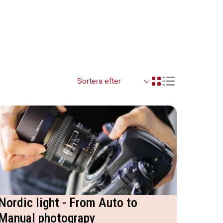
Visa resultaten so
Visa resultaten i ett r
Nordic light - From Auto to
Manual photograpy