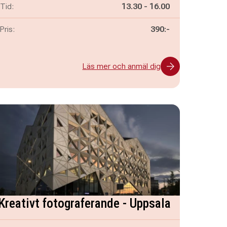
Pågår mellan
och
Tid:
13.30
-
16.00
Pris:
390:-
Läs mer och anmäl dig
Kreativt fotograferande - Uppsala