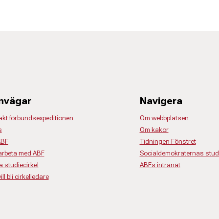
nvägar
Navigera
akt förbundsexpeditionen
Om webbplatsen
s
Om kakor
ABF
Tidningen Fönstret
rbeta med ABF
Socialdemokraternas studi
a studiecirkel
ABFs intranät
ll bli cirkelledare