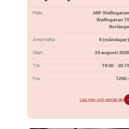
Plats:
ABF Wallingata
Wallingatan 1
Borläng
Antal träffar:
8 (måndagar
Start:
24 augusti 202
Pågår mella
och
Tid:
18.00
-
20.1
Pris:
1200:
Läs mer och anmäl dig