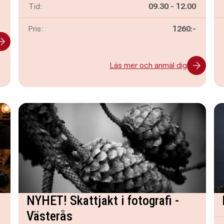
-
Pågår mellan
och
Tid:
09.30
-
12.00
Pris:
1260:-
Läs mer och anmäl dig
NYHET! Skattjakt i fotografi -
Västerås