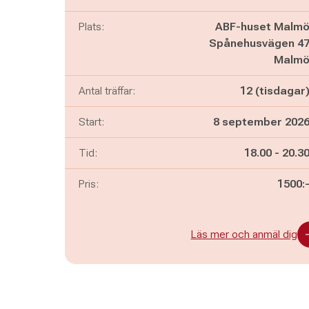
Plats:
ABF-huset Malm
Spånehusvägen 4
Malm
Antal träffar:
12 (tisdagar
Start:
8 september 202
Pågår mella
och
Tid:
18.00
-
20.3
Pris:
1500:
Läs mer och anmäl dig