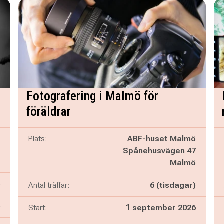
Fotografering i Malmö för
föräldrar
a
Plats:
ABF-huset Malmö
Spånehusvägen 47
)
Malmö
6
Antal träffar:
6 (tisdagar)
n
5
Start:
1 september 2026