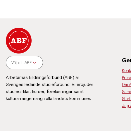
Ge
Välj ditt ABF
Kont
Arbetarnas Bildningsförbund (ABF) är
Pres
Sveriges ledande studieförbund. Vi erbjuder
Om 
studiecirklar, kurser, föreläsningar samt
Sama
kulturarrangemang i alla landets kommuner.
Start
Jag vi