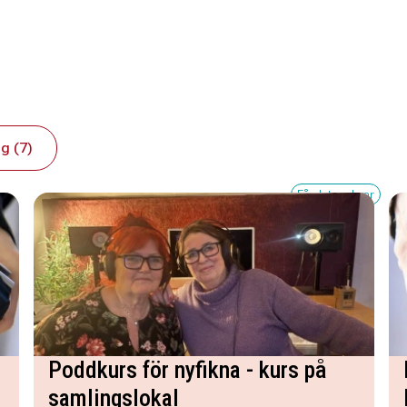
g (7)
Få platser kvar
Poddkurs för nyfikna - kurs på
samlingslokal