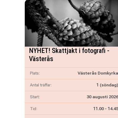
NYHET! Skattjakt i fotografi -
Västerås
Plats:
Västerås Domkyrk
Antal träffar:
1 (söndag
Start:
30 augusti 202
Pågår mella
och
Tid:
11.00
-
14.4