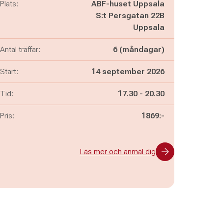
Plats:
ABF-huset Uppsala
S:t Persgatan 22B
Uppsala
Antal träffar:
6 (måndagar)
Start:
14 september 2026
Pågår mellan
och
Tid:
17.30
-
20.30
Pris:
1869:-
Läs mer och anmäl dig