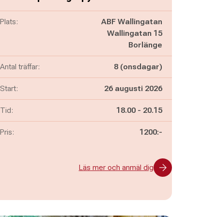
Plats:
ABF Wallingatan
Wallingatan 15
Borlänge
Antal träffar:
8 (onsdagar)
Start:
26 augusti 2026
Pågår mellan
och
Tid:
18.00
-
20.15
Pris:
1200:-
Läs mer och anmäl dig