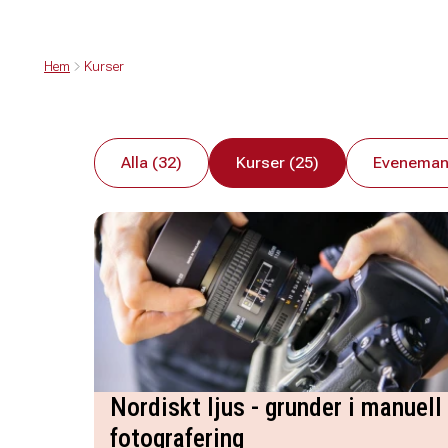
Hem
Kurser
Alla (32)
Kurser (25)
Eveneman
Nordiskt ljus - grunder i manuell
fotografering