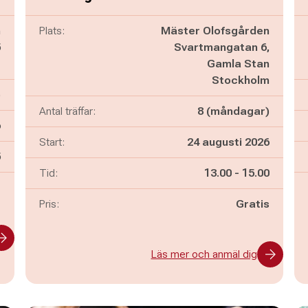
n
Plats:
Mäster Olofsgården
5
Svartmangatan 6,
e
Gamla Stan
Stockholm
)
Antal träffar:
8 (måndagar)
6
Start:
24 augusti 2026
n
5
Pågår mellan
och
Tid:
13.00
-
15.00
-
Pris:
Gratis
Läs mer och anmäl dig