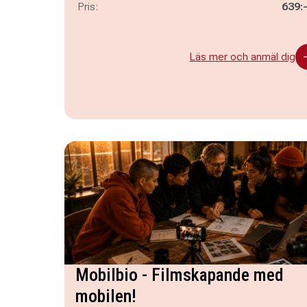
Pris:
639:
Läs mer och anmäl dig
Mobilbio - Filmskapande med
mobilen!