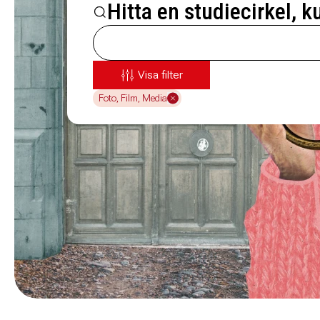
Hitta en studiecirkel, k
Visa filter
Foto, Film, Media