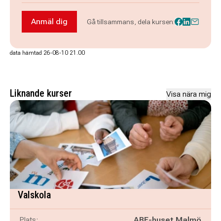
Anmäl dig
Gå tillsammans, dela kursen:
Anmäl dig till Blomsterbindning - workshop
data hämtad 26-08-10 21.00
Liknande kurser
Visa nära mig
Valskola
Plats:
ABF-huset Malmö