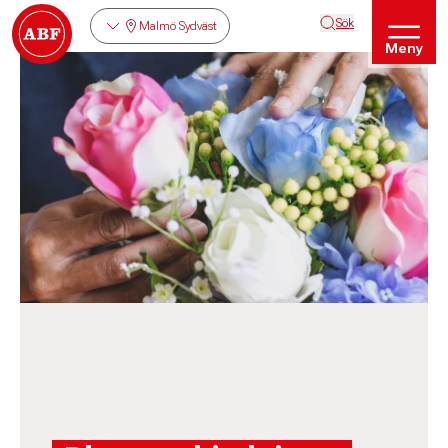
Sök
Malmö Sydväst
Meny