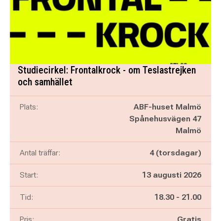
Studiecirkel: Frontalkrock - om Teslastrejken
och samhället
Plats:
ABF-huset Malmö
Spånehusvägen 47
Malmö
Antal träffar:
4 (torsdagar)
Start:
13 augusti 2026
Pågår mellan
och
Tid:
18.30
-
21.00
Pris:
Gratis