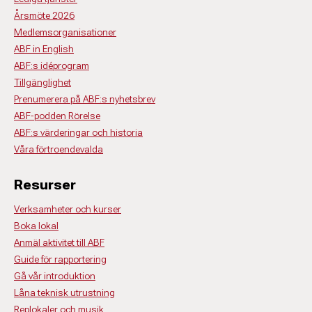
Årsmöte 2026
Medlemsorganisationer
ABF in English
ABF:s idéprogram
Tillgänglighet
Prenumerera på ABF:s nyhetsbrev
ABF-podden Rörelse
ABF:s värderingar och historia
Våra förtroendevalda
Resurser
Verksamheter och kurser
Boka lokal
Anmäl aktivitet till ABF
Guide för rapportering
Gå vår introduktion
Låna teknisk utrustning
Replokaler och musik