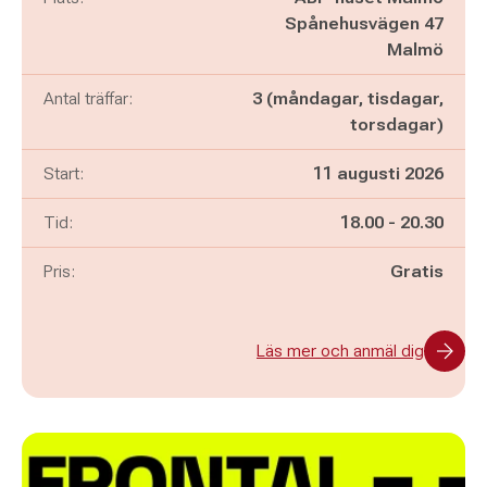
Spånehusvägen 47
Malmö
Antal träffar:
3 (måndagar, tisdagar,
torsdagar)
Start:
11 augusti 2026
Pågår mellan
och
Tid:
18.00
-
20.30
Pris:
Gratis
Läs mer och anmäl dig