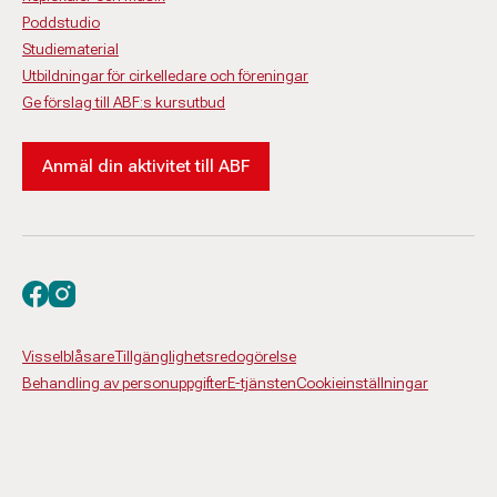
Poddstudio
Studiematerial
Utbildningar för cirkelledare och föreningar
Ge förslag till ABF:s kursutbud
Anmäl din aktivitet till ABF
Besök oss på facebook
Besök oss på instagram
Visselblåsare
Tillgänglighetsredogörelse
Behandling av personuppgifter
E-tjänsten
Cookieinställningar