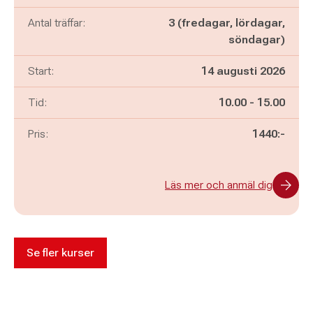
Antal träffar:
3 (fredagar, lördagar,
söndagar)
Start:
14 augusti 2026
Pågår mellan
och
Tid:
10.00
-
15.00
Pris:
1440:-
Läs mer och anmäl dig
Se fler kurser