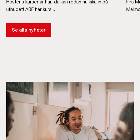
Höstens kurser är här, du kan redan nu kika in på
Fira 
utbudet! ABF har kurs…
Malmö
Se alla nyheter