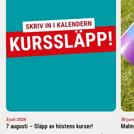
3 juli 2026
30 jun
7 augusti – Släpp av höstens kurser!
Malm