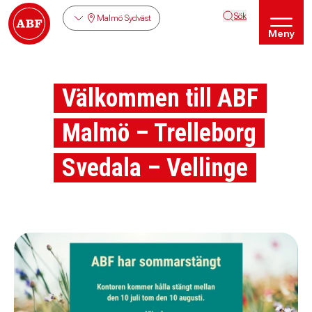
Sök
Malmö Sydväst
Meny
Välkommen till ABF
Malmö – Trelleborg
Svedala – Vellinge