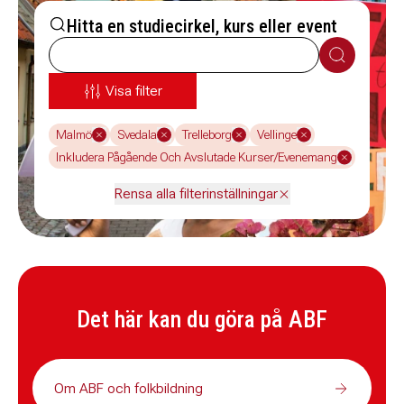
Hitta en studiecirkel, kurs eller event
Sök
Visa filter
Malmö
Svedala
Trelleborg
Vellinge
Inkludera Pågående Och Avslutade Kurser/Evenemang
Rensa alla filterinställningar
Det här kan du göra på ABF
Om ABF och folkbildning