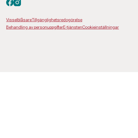
Besök oss på facebook
Besök oss på instagram
Visselblåsare
Tillgänglighetsredogörelse
Behandling av personuppgifter
E-tjänsten
Cookieinställningar