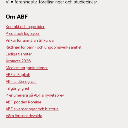
Vi ♥ föreningsliv, föreläsningar och studiecirklar.
Om ABF
Kontakt och öppettider
Press och logotyper
Villkor för anmälan till kurser
Riktlinjer för barn- och ungdomsverksamhet
Lediga tjänster
Årsmöte 2026
Medlemsorganisationer
ABF in English
ABF:s idéprogram
Tillgänglighet
Prenumerera på ABF:s nyhetsbrev
ABF-podden Rörelse
ABF:s värderingar och historia
Våra förtroendevalda