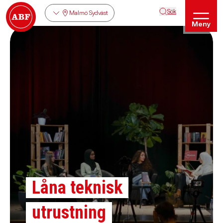
Sök
Malmö Sydväst
Meny
Låna teknisk
utrustning