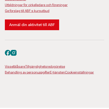
Utbildningar för cirkelledare och föreningar
Ge förslag till ABF:s kursutbud
Anmäl din aktivitet till ABF
Besök oss på facebook
Besök oss på instagram
Visselblåsare
Tillgänglighetsredogörelse
Behandling av personuppgifter
E-tjänsten
Cookieinställningar