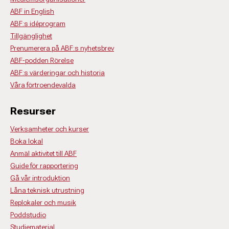
ABF in English
ABF:s idéprogram
Tillgänglighet
Prenumerera på ABF:s nyhetsbrev
ABF-podden Rörelse
ABF:s värderingar och historia
Våra förtroendevalda
Resurser
Verksamheter och kurser
Boka lokal
Anmäl aktivitet till ABF
Guide för rapportering
Gå vår introduktion
Låna teknisk utrustning
Replokaler och musik
Poddstudio
Studiematerial