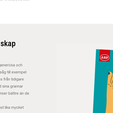
dskap
r generösa och
 såg till exempel
s från tidigare
d sina grannar
riser bättre än de
st lika mycket