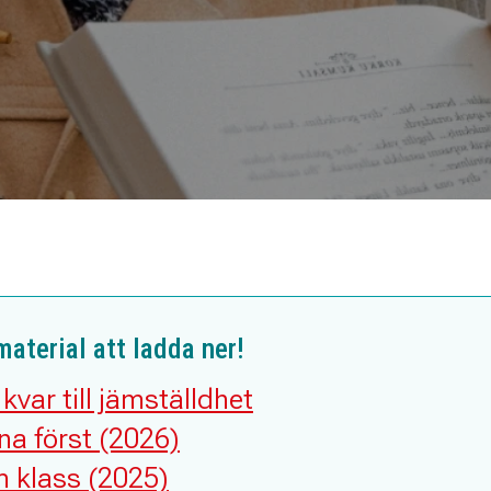
aterial att ladda ner!
kvar till jämställdhet
na först (2026)
 klass (2025)