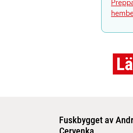
Preppa
hembe
Lä
Fuskbygget av And
Cervenka