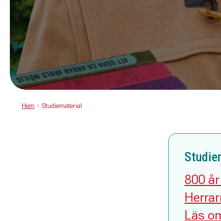
Hem
Studiematerial
Studiem
800 år 
Herrar
Läs om