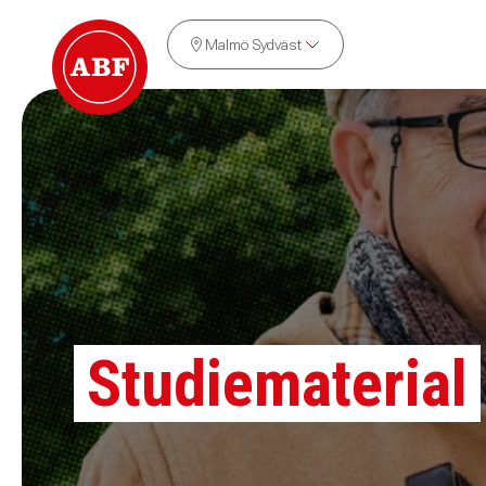
Malmö Sydväst
Studiematerial