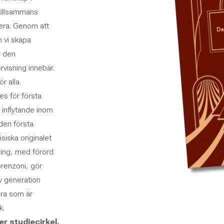
 tillsammans
nera. Genom att
 vi skapa
r den
rvisning innebär.
r alla.
s för första
 inflytande inom
den första
siska originalet
ning, med förord
orenzoni, gör
ny generation
dra som är
k.
er studiecirkel.