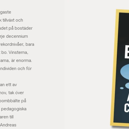
igaste
tillväxt och
tbudet på bostäder
arje decennium
 rekordnivåer, bara
t bo. Vinsterna,
arna, är enorma.
individen och för
an ett av
ov, tak över
lt bombbälte på
n pedagogiska
ren till
 Andreas