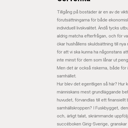
Tillgång på bostäder är en av de vikt
förutsättningarna för både ekonomisk 
individuell livskvalitet. Ändå tycks u
aldrig matcha efterfrågan, och för v
ökar hushållens skuldsättning till nya
för att vi ska kunna ha någonstans at
inte minst för dem som lånar ut peng
Men det är också riskerna, både för 
samhället.
Hur blev det egentligen så här? Hur k
människans mest grundläggande beh
huvudet, förvandlas till ett finansiel
samhällskroppen? I Fuskbygget, de
och, ärligt talat, skrämmande uppfölja
succéboken Girig-Sverige, granskar