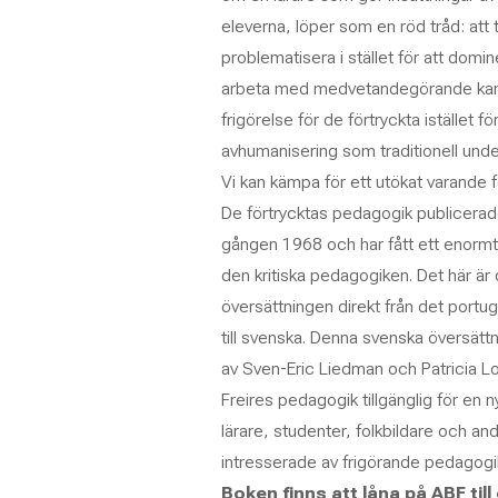
eleverna, löper som en röd tråd: att
problematisera i stället för att domi
arbeta med medvetandegörande kan
frigörelse för de förtryckta istället fö
avhumanisering som traditionell unde
Vi kan kämpa för ett utökat varande fö
De förtrycktas pedagogik publicerade
gången 1968 och har fått ett enormt
den kritiska pedagogiken. Det här är 
översättningen direkt från det portugi
till svenska. Denna svenska översätt
av Sven-Eric Liedman och Patricia L
Freires pedagogik tillgänglig för en 
lärare, studenter, folkbildare och an
intresserade av frigörande pedagogi
Boken finns att låna på ABF till 