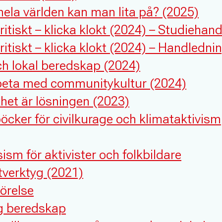
hela världen kan man lita på? (2025)
ritiskt – klicka klokt (2024) – Studiehan
ritiskt – klicka klokt (2024) – Handledni
h lokal beredskap (2024)
beta med communitykultur (2024)
het är lösningen (2023)
cker för civilkurage och klimataktivism
sism för aktivister och folkbildare
tverktyg (2021)
rörelse
g beredskap