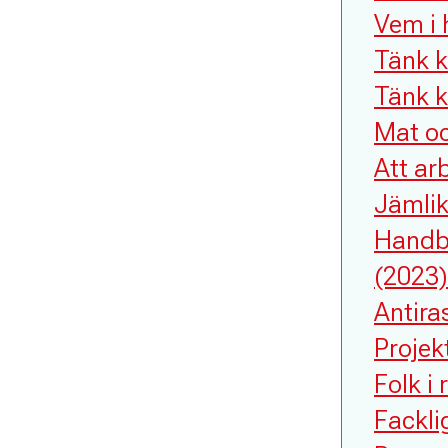
Vem i 
Tänk k
Tänk k
Mat oc
Att ar
Jämlik
Handbö
(2023)
Antira
Projek
Folk i 
Fackli