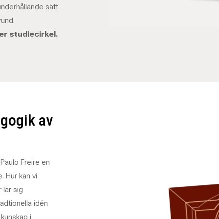
underhållande sätt
rund.
er studiecirkel.
agogik av
 Paulo Freire en
. Hur kan vi
lär sig
adtionella idén
 kunskap i