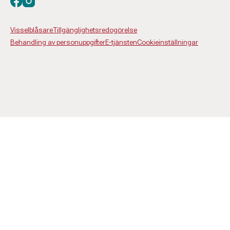
Besök oss på facebook
Besök oss på instagram
Visselblåsare
Tillgänglighetsredogörelse
Behandling av personuppgifter
E-tjänsten
Cookieinställningar