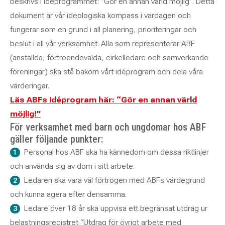
beskrivs i idéprogrammet: ”Gör en annan värld möjlig”. Detta
dokument är vår ideologiska kompass i vardagen och
fungerar som en grund i all planering, prioriteringar och
beslut i all vår verksamhet. Alla som representerar ABF
(anställda, förtroendevalda, cirkelledare och samverkande
föreningar) ska stå bakom vårt idéprogram och dela våra
värderingar.
Läs ABFs idéprogram här: “Gör en annan värld
möjlig!”
För verksamhet med barn och ungdomar hos ABF
gäller följande punkter:
Personal hos ABF ska ha kännedom om dessa riktlinjer
och använda sig av dom i sitt arbete.
Ledaren ska vara väl förtrogen med ABFs värdegrund
och kunna agera efter densamma.
Ledare över 18 år ska uppvisa ett begränsat utdrag ur
belastningsregistret “Utdrag för övrigt arbete med