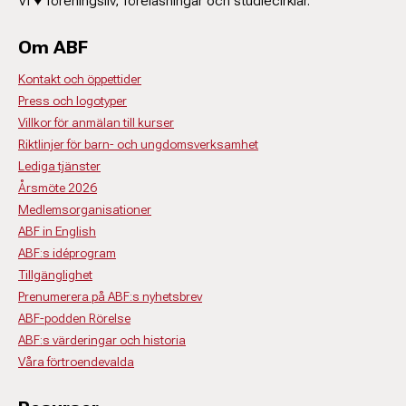
Vi ♥ föreningsliv, föreläsningar och studiecirklar.
Om ABF
Kontakt och öppettider
Press och logotyper
Villkor för anmälan till kurser
Riktlinjer för barn- och ungdomsverksamhet
Lediga tjänster
Årsmöte 2026
Medlemsorganisationer
ABF in English
ABF:s idéprogram
Tillgänglighet
Prenumerera på ABF:s nyhetsbrev
ABF-podden Rörelse
ABF:s värderingar och historia
Våra förtroendevalda