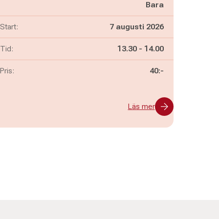
Bara
Start:
7 augusti 2026
Pågår mellan
och
Tid:
13.30
-
14.00
Pris:
40:-
Läs mer