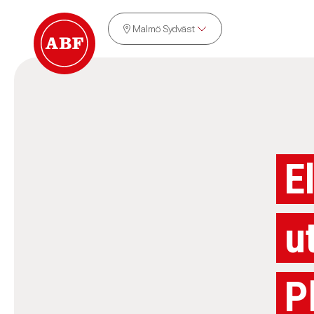
Malmö Sydväst
E
u
P