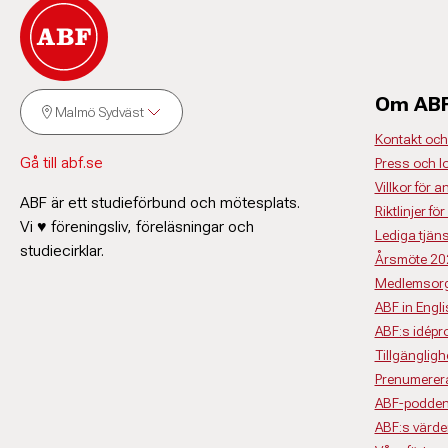
Om AB
Malmö Sydväst
Kontakt och
Gå till abf.se
Press och l
Villkor för a
ABF är ett studieförbund och mötesplats.
Riktlinjer 
Vi ♥ föreningsliv, föreläsningar och
Lediga tjäns
studiecirklar.
Årsmöte 20
Medlemsorg
ABF in Engl
ABF:s idép
Tillgängligh
Prenumerera
ABF-podden
ABF:s värde