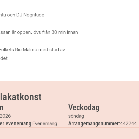
untu och DJ Negritude
tkassan är öppen, dvs från 30 min innan
.
 Folkets Bio Malmö med stöd av
ådet
Plakatkonst
m
Veckodag
 2026
söndag
ler evenemang:
Arrangemangsnummer:
Evenemang
442244