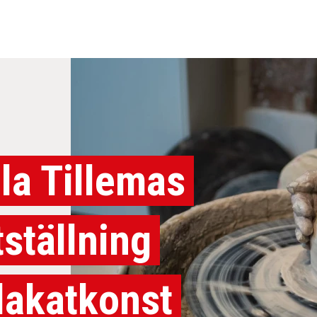
lla Tillemas
tställning
lakatkonst