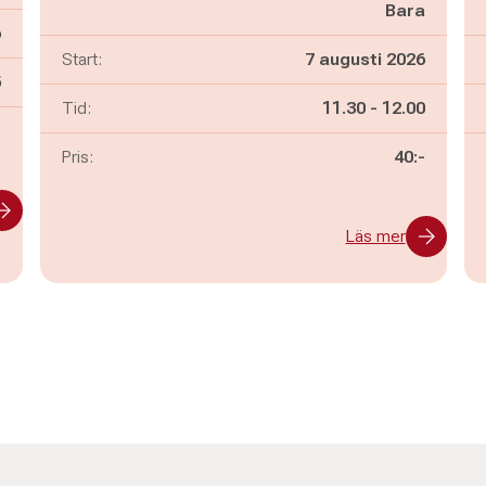
Bara
6
Start:
7 augusti 2026
n
5
Pågår mellan
och
Tid:
11.30
-
12.00
s
Pris:
40:-
Läs mer