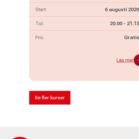
Start:
6 augusti 202
Pågår mella
och
Tid:
20.00
-
21.1
Pris:
Grati
Läs mer
Se fler kurser