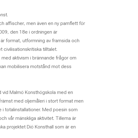
nst.
och affischer, men även en ny pamflett för
009, den 18e i ordningen är
r format, utformning av framsida och
ilisationskritiska tilltalet.
a med aktivism i brännande frågor om
i kan mobilisera motstånd mot dess
ldad vid Malmö Konsthögskola med en
främst med oljemåleri i stort format men
 i totalinstallationer. Med poesin som
h vår mänskliga aktivitet. Tillema är
iska projektet Diö Konsthall som är en