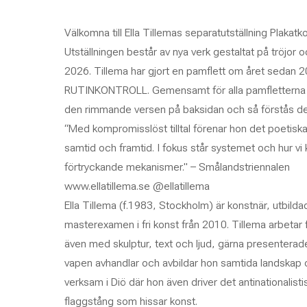
Välkomna till Ella Tillemas separatutställning Plakatko
Utställningen består av nya verk gestaltat på tröjor 
2026. Tillema har gjort en pamflett om året sedan 2
RUTINKONTROLL. Gemensamt för alla pamfletterna ä
den rimmande versen på baksidan och så förstås det civ
“Med kompromisslöst tilltal förenar hon det poetisk
samtid och framtid. I fokus står systemet och hur v
förtryckande mekanismer." – Smålandstriennalen
www.ellatillema.se @ellatillema
Ella Tillema (f.1983, Stockholm) är konstnär, utbi
masterexamen i fri konst från 2010. Tillema arbetar 
även med skulptur, text och ljud, gärna presenterade
vapen avhandlar och avbildar hon samtida landskap oc
verksam i Diö där hon även driver det antinationalist
flaggstång som hissar konst.