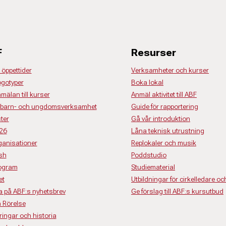
F
Resurser
 öppettider
Verksamheter och kurser
ogotyper
Boka lokal
nmälan till kurser
Anmäl aktivitet till ABF
för barn- och ungdomsverksamhet
Guide för rapportering
ter
Gå vår introduktion
26
Låna teknisk utrustning
anisationer
Replokaler och musik
ish
Poddstudio
rogram
Studiematerial
et
Utbildningar för cirkelledare oc
 på ABF:s nyhetsbrev
Ge förslag till ABF:s kursutbud
 Rörelse
ringar och historia