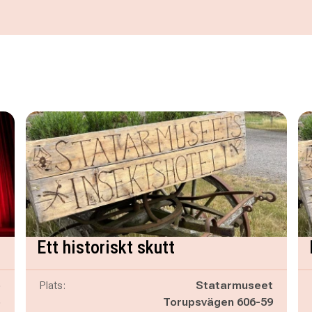
Ett historiskt skutt
o
Plats:
Statarmuseet
ö
Torupsvägen 606-59