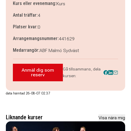
Kurs eller evenemang:
Kurs
Antal träffar:
4
Platser kvar:
0
Arrangemangsnummer:
441629
Medarrangör:
ABF Malmö Sydväst
Gå tillsammans, dela
Anmäl dig som
Anmäl dig som reserv till Sommarkurs - Ker
reserv
kursen:
data hämtad 26-08-07 02.37
Liknande kurser
Visa nära mig