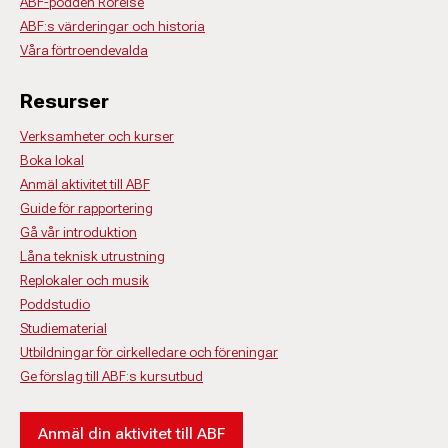
ABF-podden Rörelse
ABF:s värderingar och historia
Våra förtroendevalda
Resurser
Verksamheter och kurser
Boka lokal
Anmäl aktivitet till ABF
Guide för rapportering
Gå vår introduktion
Låna teknisk utrustning
Replokaler och musik
Poddstudio
Studiematerial
Utbildningar för cirkelledare och föreningar
Ge förslag till ABF:s kursutbud
Anmäl din aktivitet till ABF