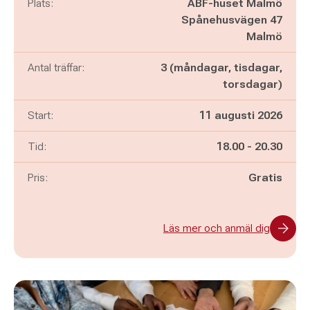
Plats:
ABF-huset Malmö
Spånehusvägen 47
Malmö
Antal träffar:
3 (måndagar, tisdagar,
torsdagar)
Start:
11 augusti 2026
Pågår mellan
och
Tid:
18.00
-
20.30
Pris:
Gratis
Läs mer och anmäl dig