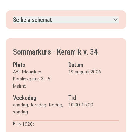
Se hela schemat
onsdag 19 augusti 2026
klockan 10.00–15.00
torsdag 20 augusti 2026
klockan 10.00–15.00
fredag 21 augusti 2026
klockan 10.00–15.00
Sommarkurs - Keramik v. 34
söndag 6 september 2026
klockan 10.00–13.00
Plats
Datum
ABF Mosaiken,
19 augusti 2026
Porslinsgatan 3 - 5
Malmö
Veckodag
Tid
onsdag, torsdag, fredag,
10.00-15.00
söndag
Pris:
1920:-