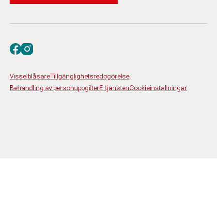
Besök oss på facebook
Besök oss på instagram
Visselblåsare
Tillgänglighetsredogörelse
Behandling av personuppgifter
E-tjänsten
Cookieinställningar