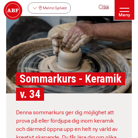
Sök
Malmö Sydväst
Meny
Sommarkurs - Keramik
v. 34
Denna sommarkurs ger dig möjlighet att
prova på eller fördjupa dig inom keramik
och därmed öppna upp en helt ny värld av
kreativt skapande. Du får lära dig om olika