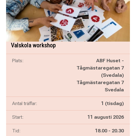
Valskola workshop
Plats:
ABF Huset -
Tågmästaregatan 7
(Svedala)
Tågmästaregatan 7
Svedala
Antal träffar:
1 (tisdag)
Start:
11 augusti 2026
Pågår mellan
och
Tid:
18.00
-
20.30