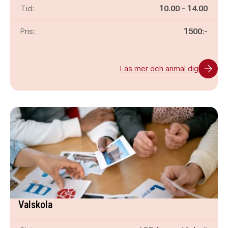
Pågår mellan
och
Tid:
10.00
-
14.00
Pris:
1500:-
Läs mer och anmäl dig
Valskola