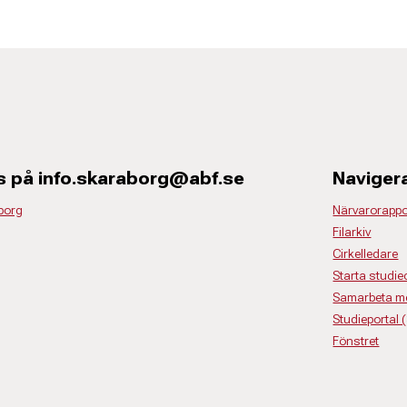
s på info.skaraborg@abf.se
Naviger
borg
Närvarorappo
Filarkiv
Cirkelledare
Starta studiec
Samarbeta m
Studieportal 
Fönstret