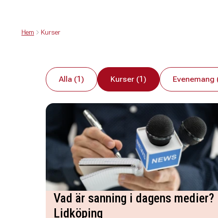
Hem
Kurser
Alla (1)
Kurser (1)
Evenemang 
Vad är sanning i dagens medier?
Lidköping