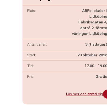
Plats:
ABFs lokaler 
Lidköpin
Fabriksgatan 4
entré 2, först
våningen Lidköpin
Antal träffar:
3 (tisdagar
Start:
20 oktober 202
Pågår mella
och
Tid:
17.00
-
19.0
Pris:
Grati
Läs mer och anmäl dig