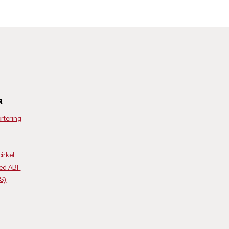
a
rtering
irkel
ed ABF
(S)