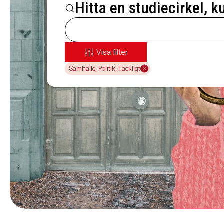
Hitta en studiecirkel, k
Visa filter
Samhälle, Politik, Fackligt