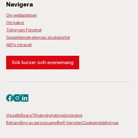
Navigera
Om webbplatsen
Om kakor
Tidningen Fönstret
Socialdemokraternas studieportal
ABFs intranät
Sök kurser och evenemang
Besök oss på facebook
Besök oss på instagram
Besök oss på linkedin
Visselblåsare
Tillgänglighetsredogörelse
Behandling av personuppgifter
E-tjänsten
Cookieinställningar