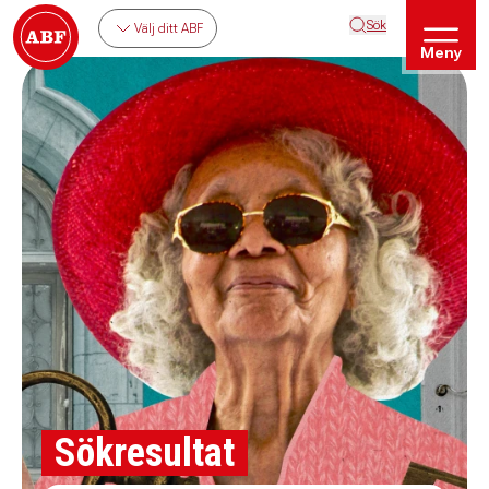
Sök
Välj ditt ABF
Meny
Sökresultat