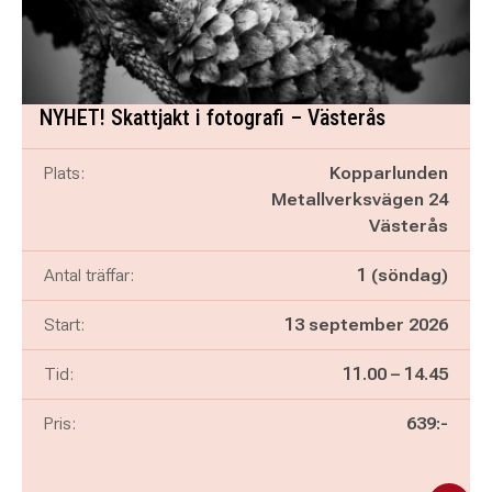
NYHET! Skattjakt i fotografi – Västerås
Plats:
Kopparlunden
Metallverksvägen 24
Västerås
Antal träffar:
1 (söndag)
Start:
13 september 2026
Pågår mellan
och
Tid:
11.00
–
14.45
Pris:
639:-