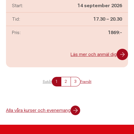
Start:
14 september 2026
Pågår mellan
och
Tid:
17.30
–
20.30
Pris:
1869:-
Läs mer och anmäl dig
1
2
3
Bakåt
Framåt
Alla våra kurser och evenemang