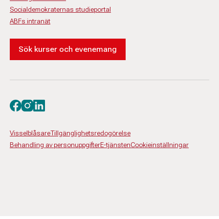
Socialdemokraternas studieportal
ABFs intranät
Sök kurser och evenemang
Besök oss på facebook
Besök oss på instagram
Besök oss på linkedin
Visselblåsare
Tillgänglighetsredogörelse
Behandling av personuppgifter
E-tjänsten
Cookieinställningar