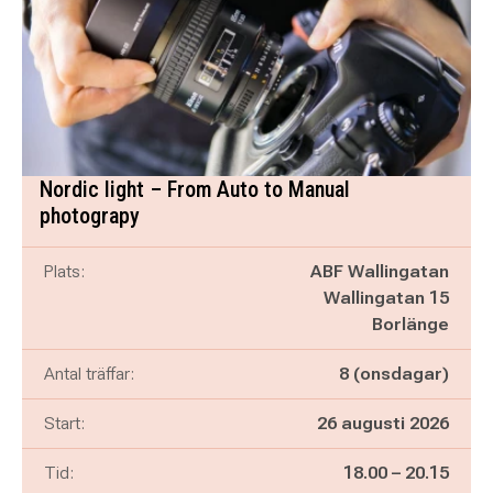
Nordic light – From Auto to Manual
photograpy
Plats:
ABF Wallingatan
Wallingatan 15
Borlänge
Antal träffar:
8 (onsdagar)
Start:
26 augusti 2026
Pågår mellan
och
Tid:
18.00
–
20.15