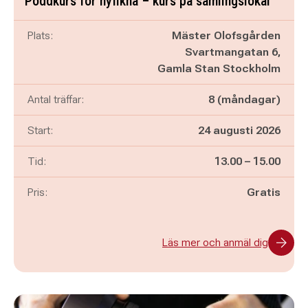
Poddkurs för nyfikna – kurs på samlingslokal
Plats:
Mäster Olofsgården
Svartmangatan 6,
Gamla Stan Stockholm
Antal träffar:
8 (måndagar)
Start:
24 augusti 2026
Pågår mellan
och
Tid:
13.00
–
15.00
Pris:
Gratis
Läs mer och anmäl dig