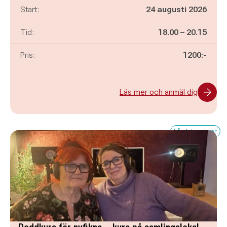
Start:
24 augusti 2026
Pågår mellan
och
Tid:
18.00
–
20.15
Pris:
1200:-
Läs mer och anmäl dig
Få platser kvar