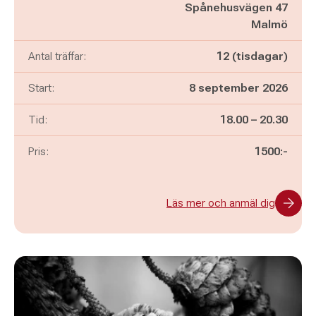
Spånehusvägen 47
Malmö
Antal träffar:
12 (tisdagar)
Start:
8 september 2026
Pågår mellan
och
Tid:
18.00
–
20.30
Pris:
1500:-
Läs mer och anmäl dig