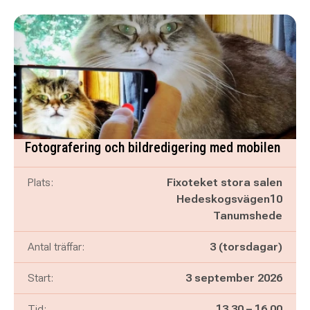
Fotografering och bildredigering med mobilen
Plats:
Fixoteket stora salen
Hedeskogsvägen10
Tanumshede
Antal träffar:
3 (torsdagar)
Start:
3 september 2026
Pågår mellan
och
Tid:
13.30
–
16.00