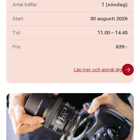
Antal träffar:
1 (söndag)
Start:
30 augusti 2026
Pågår mellan
och
Tid:
11.00
–
14.45
Pris:
639:-
Läs mer och anmäl dig