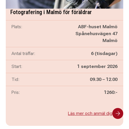
Fotografering i Malmö för föräldrar
Plats:
ABF-huset Malmö
Spånehusvägen 47
Malmö
Antal träffar:
6 (tisdagar)
Start:
1 september 2026
Pågår mellan
och
Tid:
09.30
–
12.00
Pris:
1260:-
Läs mer och anmäl dig