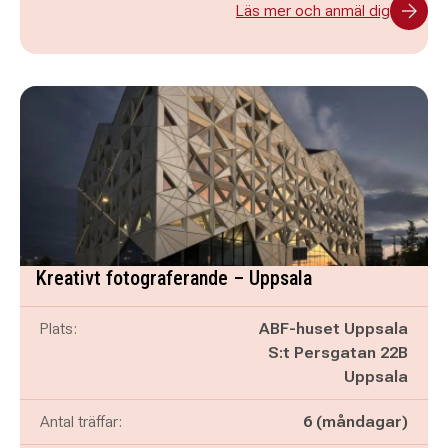
Läs mer och anmäl dig
Kreativt fotograferande – Uppsala
Plats:
ABF-huset Uppsala
S:t Persgatan 22B
Uppsala
Antal träffar:
6 (måndagar)