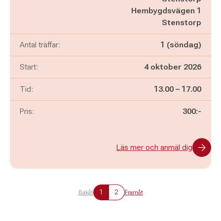
Hembygdsvägen 1
Stenstorp
Antal träffar:
1 (söndag)
Start:
4 oktober 2026
Pågår mellan
och
Tid:
13.00
–
17.00
Pris:
300:-
Läs mer och anmäl dig
1
2
Bakåt
Framåt