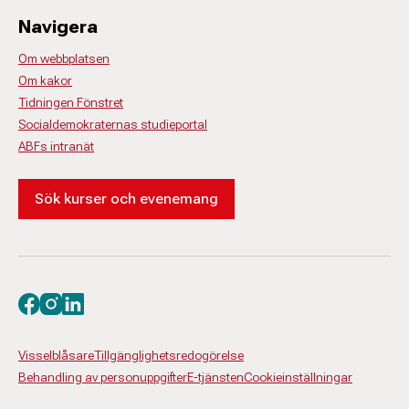
Navigera
Om webbplatsen
Om kakor
Tidningen Fönstret
Socialdemokraternas studieportal
ABFs intranät
Sök kurser och evenemang
Besök oss på facebook
Besök oss på instagram
Besök oss på linkedin
Visselblåsare
Tillgänglighetsredogörelse
Behandling av personuppgifter
E-tjänsten
Cookieinställningar