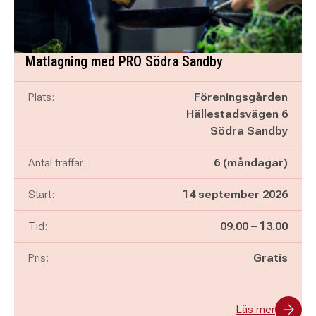
Matlagning med PRO Södra Sandby
Plats:
Föreningsgården
Hällestadsvägen 6
Södra Sandby
Antal träffar:
6 (måndagar)
Start:
14 september 2026
Pågår mellan
och
Tid:
09.00
–
13.00
Pris:
Gratis
Läs mer