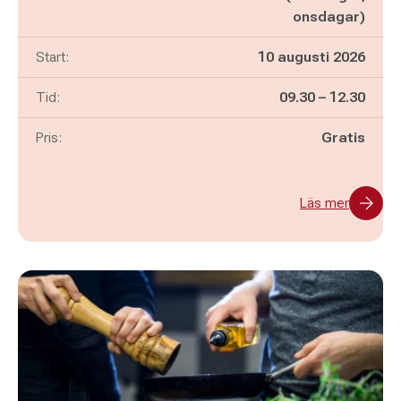
onsdagar)
Start:
10 augusti 2026
Pågår mellan
och
Tid:
09.30
–
12.30
Pris:
Gratis
Läs mer