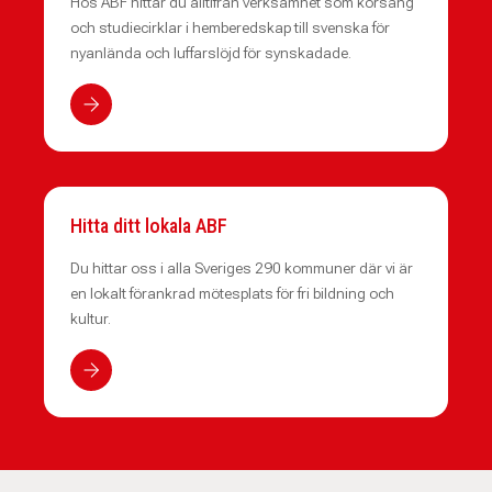
Hos ABF hittar du alltifrån verksamhet som körsång
och studiecirklar i hemberedskap till svenska för
nyanlända och luffarslöjd för synskadade.
Hitta ditt lokala ABF
Du hittar oss i alla Sveriges 290 kommuner där vi är
en lokalt förankrad mötesplats för fri bildning och
kultur.