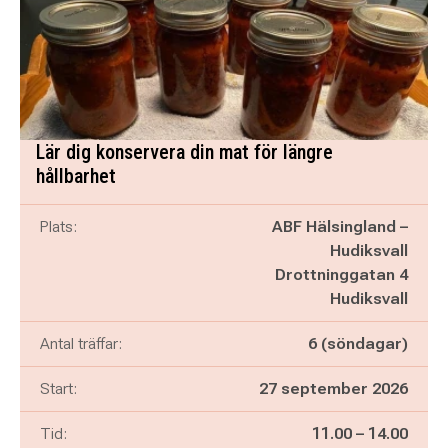
Lär dig konservera din mat för längre
hållbarhet
Plats:
ABF Hälsingland –
Hudiksvall
Drottninggatan 4
Hudiksvall
Antal träffar:
6 (söndagar)
Start:
27 september 2026
Pågår mellan
och
Tid:
11.00
–
14.00