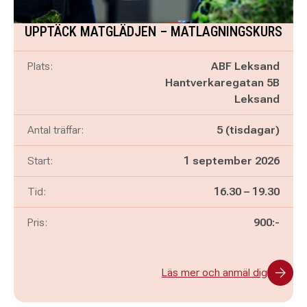
UPPTÄCK MATGLÄDJEN – MATLAGNINGSKURS
Plats:
ABF Leksand
Hantverkaregatan 5B
Leksand
Antal träffar:
5 (tisdagar)
Start:
1 september 2026
Pågår mellan
och
Tid:
16.30
–
19.30
Pris:
900:-
Läs mer och anmäl dig