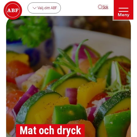
Sök
Välj ditt ABF
Meny
Mat och dryck