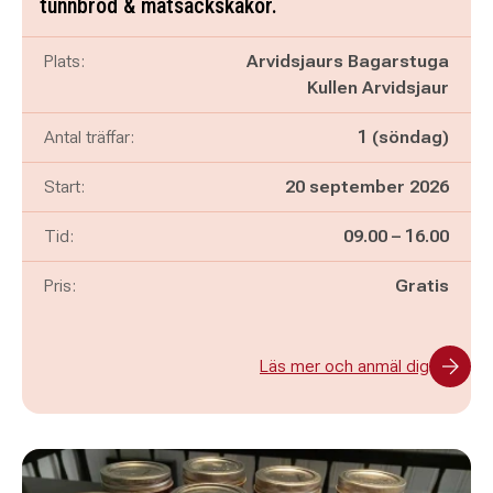
tunnbröd & matsäckskakor.
Plats:
Arvidsjaurs Bagarstuga
Kullen Arvidsjaur
Antal träffar:
1 (söndag)
Start:
20 september 2026
Pågår mellan
och
Tid:
09.00
–
16.00
Pris:
Gratis
Läs mer och anmäl dig