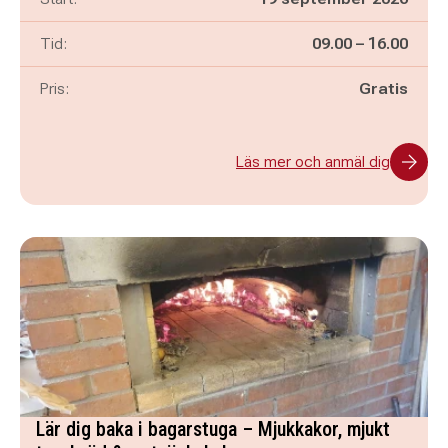
Pågår mellan
och
Tid:
09.00
–
16.00
Pris:
Gratis
Läs mer och anmäl dig
Lär dig baka i bagarstuga – Mjukkakor, mjukt