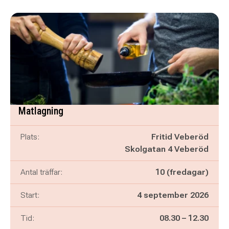
Matlagning
Plats:
Fritid Veberöd
Skolgatan 4 Veberöd
Antal träffar:
10 (fredagar)
Start:
4 september 2026
Pågår mellan
och
Tid:
08.30
–
12.30