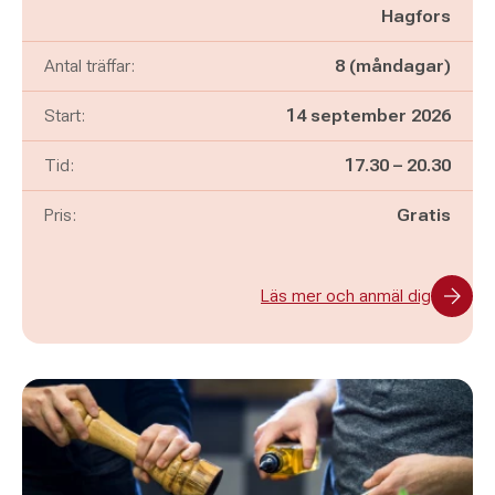
Hagfors
Antal träffar:
8 (måndagar)
Start:
14 september 2026
Pågår mellan
och
Tid:
17.30
–
20.30
Pris:
Gratis
Läs mer och anmäl dig